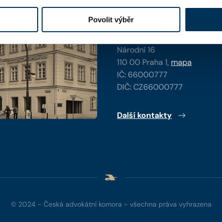
Kontaktní informace
Povolit výběr
Česká advokátní komora
Kaňkův palác
Národní 16
110 00 Praha 1,
mapa
IČ: 66000777
DIČ: CZ66000777
Další kontakty
© 2024 - Česká advokátní komora - všechna práva vyhrazena