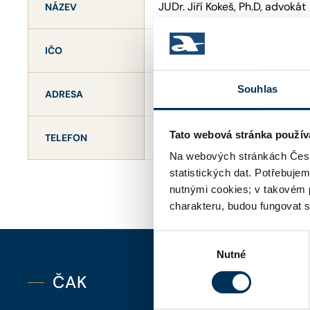
JUDr. Jiří Kokeš, Ph.D, advokát
NÁZEV
71469940
IČO
Souhlas
Jungmannova 26/15 , 11000 P
ADRESA
Tato webová stránka použív
+420 255 706 500
TELEFON
Na webových stránkách Česk
statistických dat. Potřebuje
nutnými cookies; v takovém 
charakteru, budou fungovat s
Výběr
Nutné
souhlasu
ČAK
Kontakt