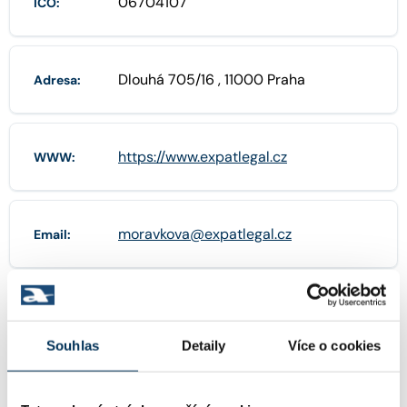
06704107
IČO:
Dlouhá 705/16 , 11000 Praha
Adresa:
https://www.expatlegal.cz
WWW:
moravkova@expatlegal.cz
Email:
+420227195227
Telefon:
Souhlas
Detaily
Více o cookies