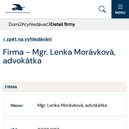
MENU
Domů
Vyhledávač
Detail firmy
PORTÁL ČAK
<
zpět na vyhledávání
DOMŮ
Firma - Mgr. Lenka Morávková,
AKTUALITY
advokátka
DOKUMENTY A FORMULÁŘE
PRO VEŘEJNOST
FIRMA
ADVOKÁTNÍ DENÍK
Mgr. Lenka Morávková, advokátka
Název:
KONTAKT