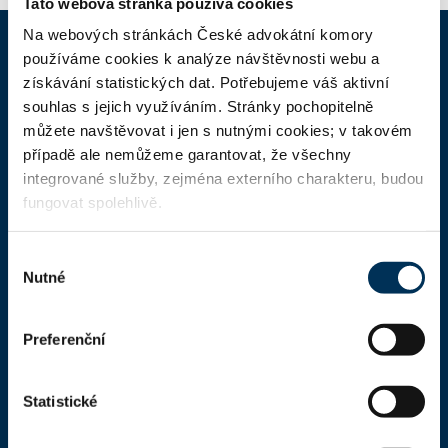
Tato webová stránka používá cookies
Na webových stránkách České advokátní komory
používáme cookies k analýze návštěvnosti webu a
ČAK
získávání statistických dat. Potřebujeme váš aktivní
souhlas s jejich využíváním. Stránky pochopitelně
můžete navštěvovat i jen s nutnými cookies; v takovém
Domů
případě ale nemůžeme garantovat, že všechny
Aktuality
integrované služby, zejména externího charakteru, budou
fungovat spolehlivě.
Dokumenty a formuláře
Pro veřejnost
Výběr
Nutné
Advokátní deník
souhlasu
Portál ČAK
Preferenční
Úřední deska
Statistické
Kontakty