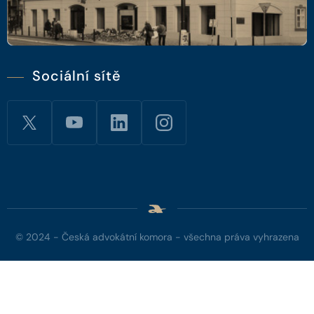
Sociální sítě
© 2024 - Česká advokátní komora - všechna práva vyhrazena