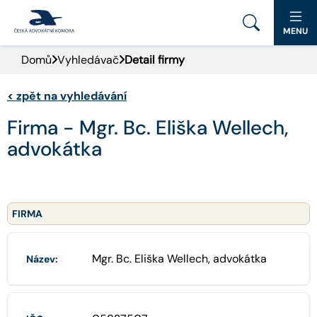
MENU
Domů
Vyhledávač
Detail firmy
PORTÁL ČAK
<
zpět na vyhledávání
DOMŮ
Firma - Mgr. Bc. Eliška Wellech,
AKTUALITY
advokátka
DOKUMENTY A FORMULÁŘE
PRO VEŘEJNOST
FIRMA
ADVOKÁTNÍ DENÍK
Mgr. Bc. Eliška Wellech, advokátka
Název:
KONTAKT