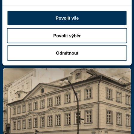
Národní 16
110 00 Praha 1,
mapa
IČ: 66000777
Povolit vše
DIČ: CZ66000777
Povolit výběr
Další kontakty
Odmítnout