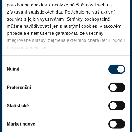
ČAK
používáme cookies k analýze návštěvnosti webu a
získávání statistických dat. Potřebujeme váš aktivní
Domů
souhlas s jejich využíváním. Stránky pochopitelně
Aktuality
můžete navštěvovat i jen s nutnými cookies; v takovém
případě ale nemůžeme garantovat, že všechny
Dokumenty a formuláře
integrované služby, zejména externího charakteru, budou
Pro veřejnost
fungovat spolehlivě.
Advokátní deník
Výběr
Portál ČAK
Nutné
souhlasu
Úřední deska
Preferenční
Kontakty
Statistické
Kontaktní informace
Česká advokátní komora
Marketingové
Kaňkův palác