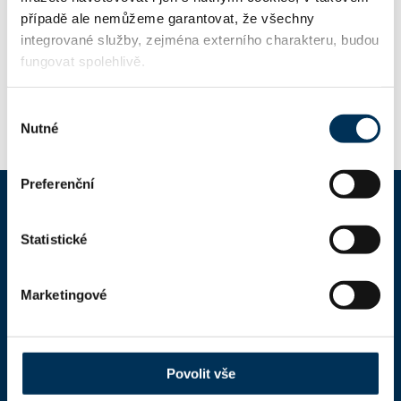
případě ale nemůžeme garantovat, že všechny
Mgr. TEREZA KUŽELOVÁ
Koncipient:
integrované služby, zejména externího charakteru, budou
fungovat spolehlivě.
Stav:
Aktivní
Výběr
Nutné
souhlasu
Preferenční
ČAK
Statistické
Domů
Marketingové
Aktuality
Dokumenty a formuláře
Povolit vše
Pro veřejnost