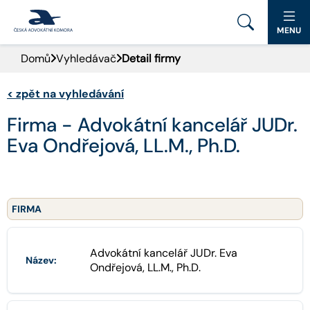
MENU
Domů
Vyhledávač
Detail firmy
PORTÁL ČAK
<
zpět na vyhledávání
DOMŮ
Firma - Advokátní kancelář JUDr.
AKTUALITY
Eva Ondřejová, LL.M., Ph.D.
DOKUMENTY A FORMULÁŘE
PRO VEŘEJNOST
FIRMA
ADVOKÁTNÍ DENÍK
Advokátní kancelář JUDr. Eva
Název:
Ondřejová, LL.M., Ph.D.
KONTAKT