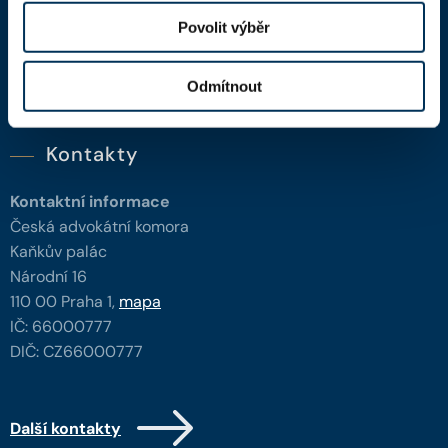
Advokátní deník
Povolit výběr
Portál ČAK
Úřední deska
Odmítnout
Kontakty
Kontaktní informace
Česká advokátní komora
Kaňkův palác
Národní 16
110 00 Praha 1,
mapa
IČ: 66000777
DIČ: CZ66000777
Další kontakty