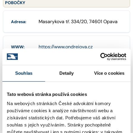
POBOČKY
Masarykova tř. 334/20, 74601 Opava
Adresa:
https://www.ondrejova.cz
WWW:
eva.ondrejova@ondrejova.cz
Email:
Souhlas
Detaily
Více o cookies
Tato webová stránka používá cookies
+420 777 086 287
Telefon:
Na webových stránkách České advokátní komory
používáme cookies k analýze návštěvnosti webu a
získávání statistických dat. Potřebujeme váš aktivní
souhlas s jejich využíváním. Stránky pochopitelně
KONCIPIENTI
můžete navštěvovat i jen s nutnými cookies; v takovém