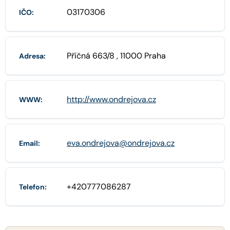
03170306
IČO:
Příčná 663/8 , 11000 Praha
Adresa:
http://www.ondrejova.cz
WWW:
eva.ondrejova@ondrejova.cz
Email:
+420777086287
Telefon: