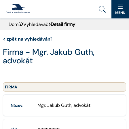
MENU
Domů
Vyhledávač
Detail firmy
PORTÁL ČAK
<
zpět na vyhledávání
DOMŮ
Firma - Mgr. Jakub Guth,
AKTUALITY
advokát
DOKUMENTY A FORMULÁŘE
PRO VEŘEJNOST
FIRMA
ADVOKÁTNÍ DENÍK
Mgr. Jakub Guth, advokát
Název:
KONTAKT