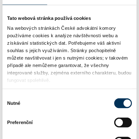
+420737735404
Mobil:
Tato webová stránka používá cookies
Na webových stránkách České advokátní komory
Karlovo náměstí 671/24, 11000 Praha
Adresa:
používáme cookies k analýze návštěvnosti webu a
získávání statistických dat. Potřebujeme váš aktivní
souhlas s jejich využíváním. Stránky pochopitelně
můžete navštěvovat i jen s nutnými cookies; v takovém
http://www.peterkapartners.cz
WWW:
případě ale nemůžeme garantovat, že všechny
integrované služby, zejména externího charakteru, budou
fungovat spolehlivě.
guth@peterkapartners.cz
Email:
Výběr
Nutné
souhlasu
+420246085300
Telefon:
Preferenční