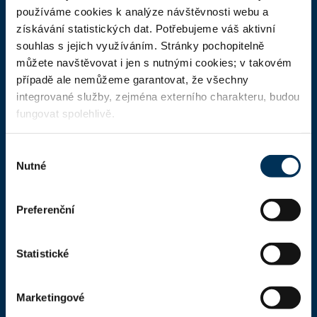
ČAK
používáme cookies k analýze návštěvnosti webu a
získávání statistických dat. Potřebujeme váš aktivní
Domů
souhlas s jejich využíváním. Stránky pochopitelně
Aktuality
můžete navštěvovat i jen s nutnými cookies; v takovém
případě ale nemůžeme garantovat, že všechny
Dokumenty a formuláře
integrované služby, zejména externího charakteru, budou
Pro veřejnost
fungovat spolehlivě.
Advokátní deník
Výběr
Portál ČAK
Nutné
souhlasu
Úřední deska
Preferenční
Kontakty
Statistické
Kontaktní informace
Česká advokátní komora
Marketingové
Kaňkův palác