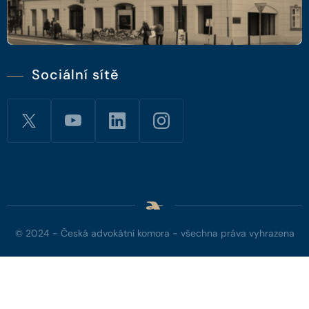
Sociální sítě
© 2024 - Česká advokátní komora - všechna práva vyhrazena