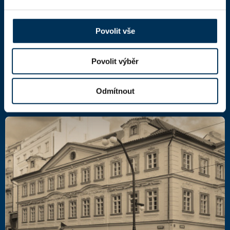
Národní 16
110 00 Praha 1,
mapa
IČ: 66000777
Povolit vše
DIČ: CZ66000777
Povolit výběr
Další kontakty
Odmítnout