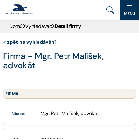
MENU
Domů
Vyhledávač
Detail firmy
PORTÁL ČAK
<
zpět na vyhledávání
DOMŮ
Firma - Mgr. Petr Malíšek,
AKTUALITY
advokát
DOKUMENTY A FORMULÁŘE
PRO VEŘEJNOST
FIRMA
ADVOKÁTNÍ DENÍK
Mgr. Petr Malíšek, advokát
Název:
KONTAKT