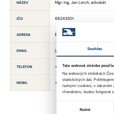
Mgr. Ing. Jan Lerch, advokát
NÁZEV
66243301
IČO
Bedřicha Smetany 167/2 , 30100
ADRESA
Souhlas
lerch@saxinger.com
EMAIL
Tato webová stránka použív
+420377330164
TELEFON
Na webových stránkách Česk
statistických dat. Potřebuje
+420724737101
MOBIL
nutnými cookies; v takovém 
charakteru, budou fungovat s
Výběr
Nutné
souhlasu