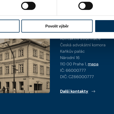
y
Povolit výběr
Kontaktní informace
Česká advokátní komora
Kaňkův palác
Národní 16
110 00 Praha 1,
mapa
IČ: 66000777
DIČ: CZ66000777
Další kontakty