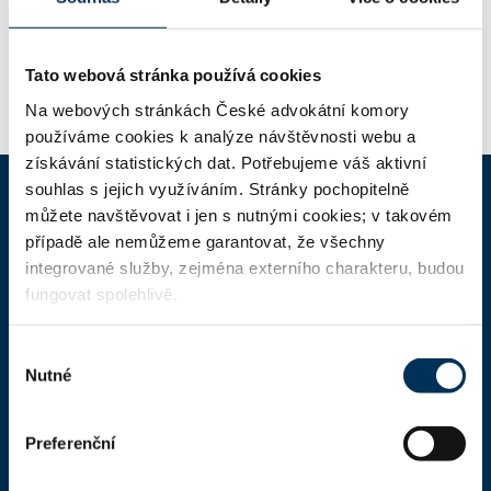
Stav:
Aktivní
Tato webová stránka používá cookies
Na webových stránkách České advokátní komory
používáme cookies k analýze návštěvnosti webu a
získávání statistických dat. Potřebujeme váš aktivní
souhlas s jejich využíváním. Stránky pochopitelně
můžete navštěvovat i jen s nutnými cookies; v takovém
ČAK
případě ale nemůžeme garantovat, že všechny
integrované služby, zejména externího charakteru, budou
Domů
fungovat spolehlivě.
Aktuality
Výběr
Dokumenty a formuláře
Nutné
souhlasu
Pro veřejnost
Preferenční
Advokátní deník