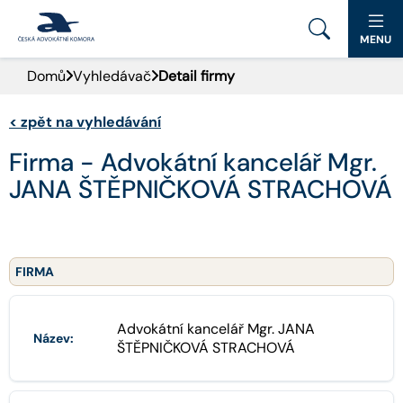
MENU
Domů
Vyhledávač
Detail firmy
PORTÁL ČAK
<
zpět na vyhledávání
DOMŮ
Firma - Advokátní kancelář Mgr.
AKTUALITY
JANA ŠTĚPNIČKOVÁ STRACHOVÁ
DOKUMENTY A FORMULÁŘE
PRO VEŘEJNOST
FIRMA
ADVOKÁTNÍ DENÍK
Advokátní kancelář Mgr. JANA
Název:
ŠTĚPNIČKOVÁ STRACHOVÁ
KONTAKT