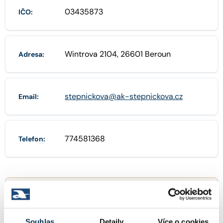
03435873
IČO:
Wintrova 2104, 26601 Beroun
Adresa:
stepnickova@ak-stepnickova.cz
Email:
774581368
Telefon:
TRVALE SPOLUPRACUJÍCÍ ADVOKÁTI
Mgr. ANDREA PACLTOVÁ
Společník:
Souhlas
Detaily
Více o cookies