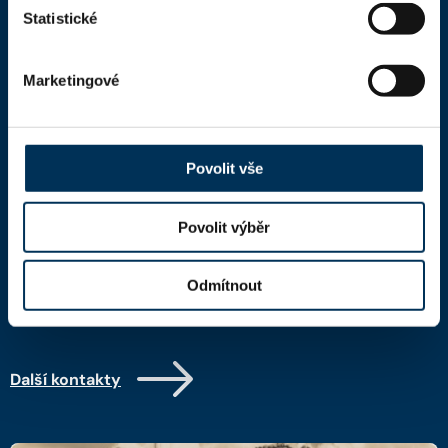
Portál ČAK
Statistické
Úřední deska
Marketingové
Kontakty
Kontaktní informace
Povolit vše
Česká advokátní komora
Kaňkův palác
Národní 16
Povolit výběr
110 00 Praha 1,
mapa
IČ: 66000777
Odmítnout
DIČ: CZ66000777
Další kontakty