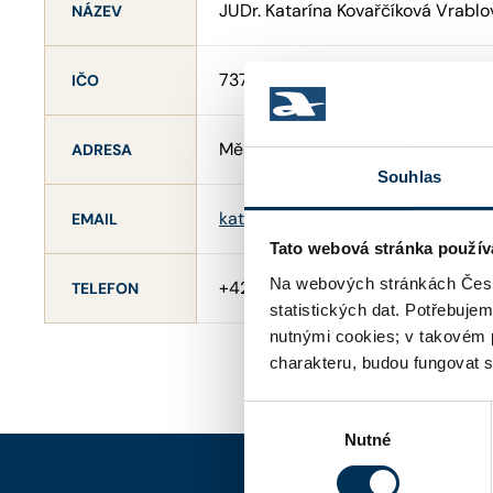
JUDr. Katarína Kovařčíková Vrablo
NÁZEV
73734110
IČO
Městský kopec 68/6 , 74301 Bílov
ADRESA
Souhlas
katarina.kovarcik@gmail.com
EMAIL
Tato webová stránka použív
Na webových stránkách Česk
+420 732 94 33 78
TELEFON
statistických dat. Potřebuje
nutnými cookies; v takovém 
charakteru, budou fungovat s
Výběr
Nutné
souhlasu