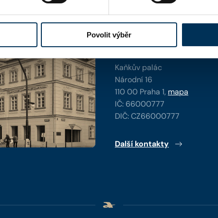
y
Povolit výběr
Kontaktní informace
Česká advokátní komora
Kaňkův palác
Národní 16
110 00 Praha 1,
mapa
IČ: 66000777
DIČ: CZ66000777
Další kontakty