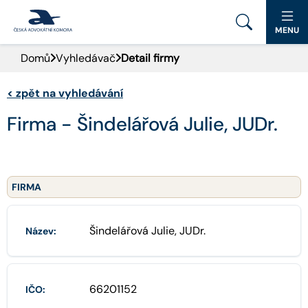
MENU
Domů
Vyhledávač
Detail firmy
PORTÁL ČAK
<
zpět na vyhledávání
DOMŮ
Firma - Šindelářová Julie, JUDr.
AKTUALITY
DOKUMENTY A FORMULÁŘE
FIRMA
PRO VEŘEJNOST
Šindelářová Julie, JUDr.
Název:
ADVOKÁTNÍ DENÍK
KONTAKT
66201152
IČO: