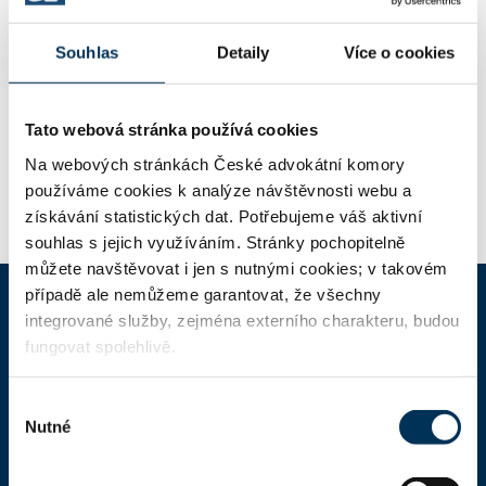
POBOČKY
Souhlas
Detaily
Více o cookies
Klenčí p. Čer. 20 , 34534 Klenčí pod
Adresa:
Tato webová stránka používá cookies
Čerchovem
Na webových stránkách České advokátní komory
používáme cookies k analýze návštěvnosti webu a
získávání statistických dat. Potřebujeme váš aktivní
souhlas s jejich využíváním. Stránky pochopitelně
můžete navštěvovat i jen s nutnými cookies; v takovém
případě ale nemůžeme garantovat, že všechny
integrované služby, zejména externího charakteru, budou
ČAK
fungovat spolehlivě.
Domů
Výběr
Nutné
souhlasu
Aktuality
Dokumenty a formuláře