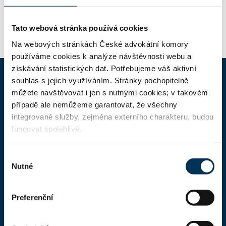
Tato webová stránka používá cookies
Na webových stránkách České advokátní komory
používáme cookies k analýze návštěvnosti webu a
získávání statistických dat. Potřebujeme váš aktivní
souhlas s jejich využíváním. Stránky pochopitelně
můžete navštěvovat i jen s nutnými cookies; v takovém
ČAK
případě ale nemůžeme garantovat, že všechny
integrované služby, zejména externího charakteru, budou
Domů
fungovat spolehlivě.
Aktuality
Výběr
Dokumenty a formuláře
Nutné
souhlasu
Pro veřejnost
Advokátní deník
Preferenční
Portál ČAK