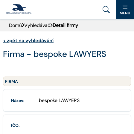
MENU
Domů
Vyhledávač
Detail firmy
PORTÁL ČAK
<
zpět na vyhledávání
DOMŮ
Firma - bespoke LAWYERS
AKTUALITY
DOKUMENTY A FORMULÁŘE
FIRMA
PRO VEŘEJNOST
bespoke LAWYERS
Název:
ADVOKÁTNÍ DENÍK
KONTAKT
IČO: