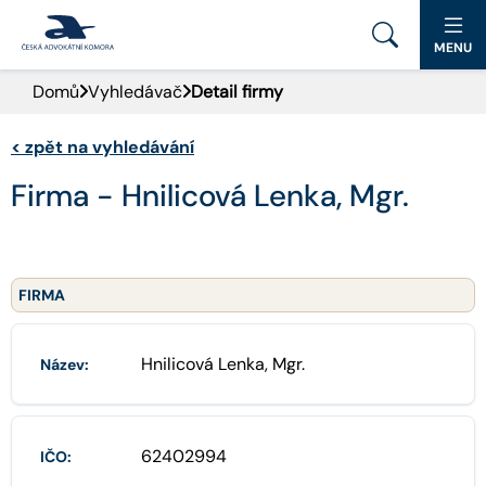
MENU
Domů
Vyhledávač
Detail firmy
PORTÁL ČAK
<
zpět na vyhledávání
DOMŮ
Firma - Hnilicová Lenka, Mgr.
AKTUALITY
DOKUMENTY A FORMULÁŘE
FIRMA
PRO VEŘEJNOST
Hnilicová Lenka, Mgr.
Název:
ADVOKÁTNÍ DENÍK
KONTAKT
62402994
IČO: