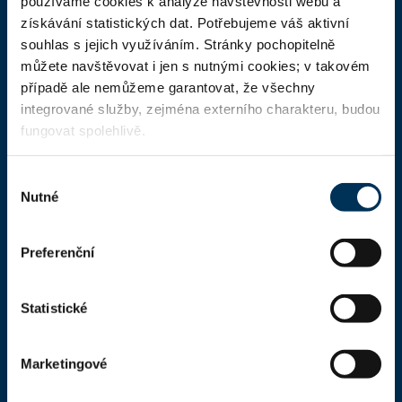
používáme cookies k analýze návštěvnosti webu a
Domů
získávání statistických dat. Potřebujeme váš aktivní
souhlas s jejich využíváním. Stránky pochopitelně
Aktuality
můžete navštěvovat i jen s nutnými cookies; v takovém
Dokumenty a formuláře
případě ale nemůžeme garantovat, že všechny
integrované služby, zejména externího charakteru, budou
Pro veřejnost
fungovat spolehlivě.
Advokátní deník
Výběr
Portál ČAK
Nutné
souhlasu
Úřední deska
Preferenční
Kontakty
Statistické
Kontaktní informace
Česká advokátní komora
Kaňkův palác
Marketingové
Národní 16