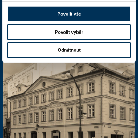
110 00 Praha 1,
mapa
IČ: 66000777
Povolit vše
DIČ: CZ66000777
Povolit výběr
Další kontakty
Odmítnout