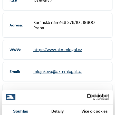
17056977
IČO:
Karlínské náměstí 376/10 , 18600
Adresa:
Praha
https://www.akmmlegal.cz
WWW:
mlejnkova@akmmlegal.cz
Email:
info@akmmlegal.cz
Další emaily:
Souhlas
Detaily
Více o cookies