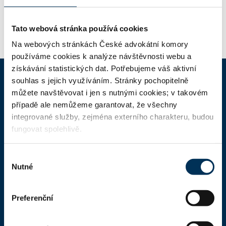
+420607987454
Telefon:
Tato webová stránka používá cookies
Na webových stránkách České advokátní komory
používáme cookies k analýze návštěvnosti webu a
získávání statistických dat. Potřebujeme váš aktivní
souhlas s jejich využíváním. Stránky pochopitelně
můžete navštěvovat i jen s nutnými cookies; v takovém
ČAK
případě ale nemůžeme garantovat, že všechny
integrované služby, zejména externího charakteru, budou
Domů
fungovat spolehlivě.
Aktuality
Výběr
Dokumenty a formuláře
Nutné
souhlasu
Pro veřejnost
Advokátní deník
Preferenční
Portál ČAK