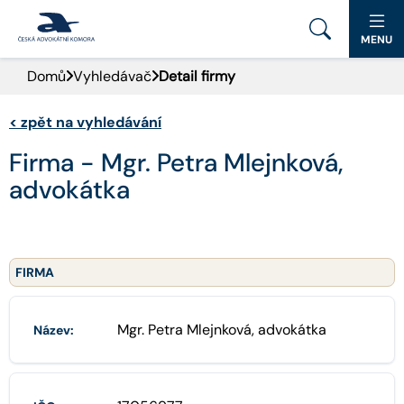
MENU
Domů
Vyhledávač
Detail firmy
PORTÁL ČAK
<
zpět na vyhledávání
DOMŮ
Firma - Mgr. Petra Mlejnková,
AKTUALITY
advokátka
DOKUMENTY A FORMULÁŘE
PRO VEŘEJNOST
FIRMA
ADVOKÁTNÍ DENÍK
Mgr. Petra Mlejnková, advokátka
Název:
KONTAKT