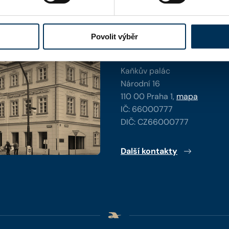
y
Povolit výběr
Kontaktní informace
Česká advokátní komora
Kaňkův palác
Národní 16
110 00 Praha 1,
mapa
IČ: 66000777
DIČ: CZ66000777
Další kontakty