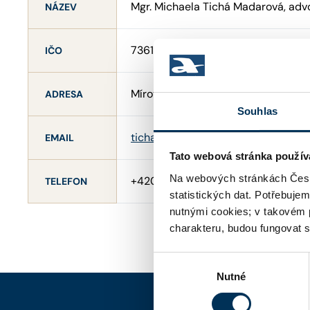
Mgr. Michaela Tichá Madarová, adv
NÁZEV
73611166
IČO
Mírové náměstí 103/27 , 40001 Úst
ADRESA
Souhlas
ticha@madarova.cz
EMAIL
Tato webová stránka použív
Na webových stránkách Česk
+420602151599
TELEFON
statistických dat. Potřebuje
nutnými cookies; v takovém 
charakteru, budou fungovat s
Výběr
Nutné
souhlasu