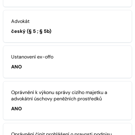
Advokát
český (§ 5 ; § 5b)
Ustanovení ex-offo
ANO
Oprávnění k výkonu správy cizího majetku a
advokátní úschovy peněžních prostředků
ANO
Oprávnění činit prohlášení o pravosti podpisu