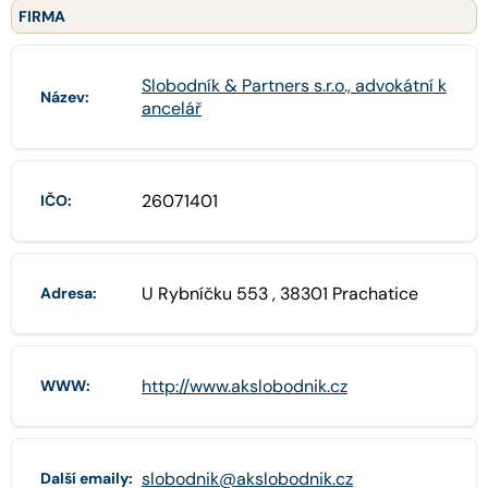
FIRMA
Slobodník & Partners s.r.o., advokátní k
Název:
ancelář
26071401
IČO:
U Rybníčku 553 , 38301 Prachatice
Adresa:
http://www.akslobodnik.cz
WWW:
slobodnik@akslobodnik.cz
Další emaily: