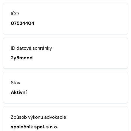
IČO
07524404
ID datové schránky
2y8mnnd
Stav
Aktivní
Způsob výkonu advokacie
společník spol. s r. o.