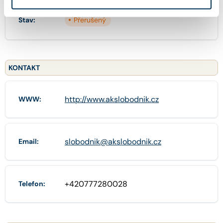
Mgr. Bc. MARTINA PEŠIČKOVÁ
Koncipient:
Stav:
Přerušený
KONTAKT
http://www.akslobodnik.cz
WWW:
slobodnik@akslobodnik.cz
Email:
+420777280028
Telefon: