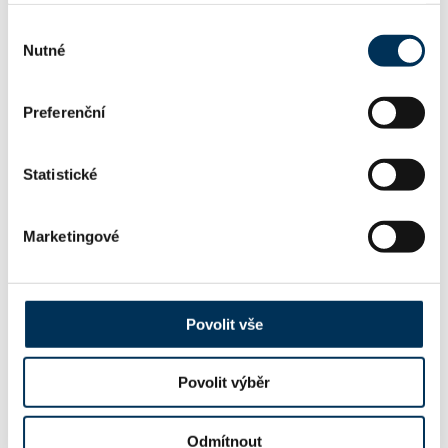
Výběr
Nutné
souhlasu
JUDr. RADKA KARVÁNKOVÁ
Koncipient:
Preferenční
Stav:
Aktivní
Statistické
Mgr. PETR MIKA
Koncipient:
Marketingové
Stav:
Aktivní
Povolit vše
Mgr. RADIM NOVOTNÝ
Koncipient:
Stav:
Aktivní
Povolit výběr
Odmítnout