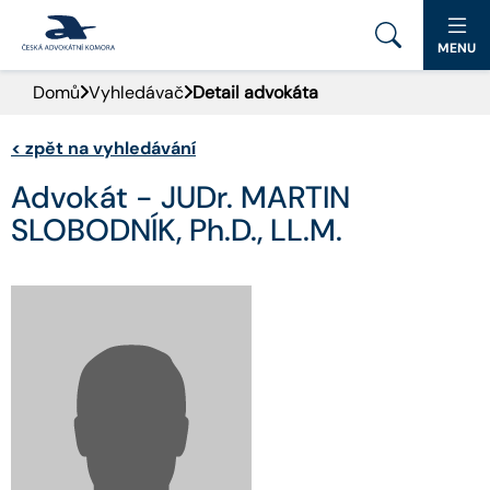
MENU
Domů
Vyhledávač
Detail advokáta
PORTÁL ČAK
<
zpět na vyhledávání
DOMŮ
Advokát - JUDr. MARTIN
AKTUALITY
SLOBODNÍK, Ph.D., LL.M.
DOKUMENTY A FORMULÁŘE
PRO VEŘEJNOST
ADVOKÁTNÍ DENÍK
KONTAKT