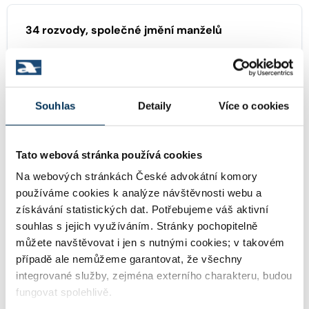
34 rozvody, společné jmění manželů
38 pracovní právo
Souhlas
Detaily
Více o cookies
KONCIPIENTI
Tato webová stránka používá cookies
Na webových stránkách České advokátní komory
používáme cookies k analýze návštěvnosti webu a
Mgr. VÍT ČERNÝ
Koncipient:
získávání statistických dat. Potřebujeme váš aktivní
Stav:
Aktivní
souhlas s jejich využíváním. Stránky pochopitelně
můžete navštěvovat i jen s nutnými cookies; v takovém
případě ale nemůžeme garantovat, že všechny
integrované služby, zejména externího charakteru, budou
Mgr. JANA JANOVÁ
Koncipient:
fungovat spolehlivě.
Stav:
Aktivní