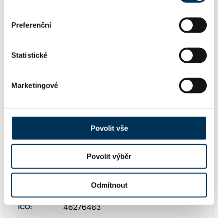
advrumplik@centrum.cz
Email:
Preferenční
577 342 920
Telefon:
Statistické
Marketingové
603 216 080
Další telefony:
Povolit vše
FIRMA
Povolit výběr
Rumplík Zdeněk, Mgr., advokát
Název:
Odmítnout
46276483
IČO: