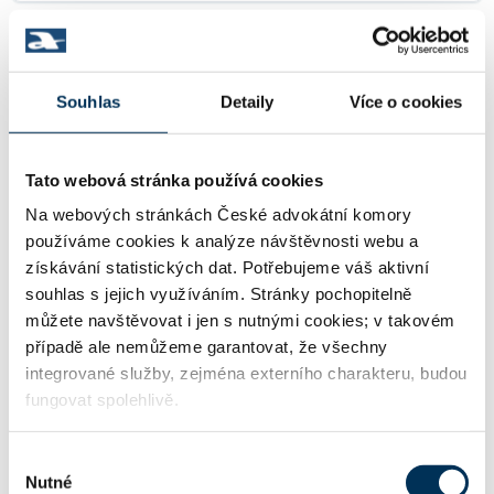
34 rozvody, společné jmění manželů
Souhlas
Detaily
Více o cookies
38 pracovní právo
Tato webová stránka používá cookies
Na webových stránkách České advokátní komory
43 přestupkové právo
používáme cookies k analýze návštěvnosti webu a
získávání statistických dat. Potřebujeme váš aktivní
souhlas s jejich využíváním. Stránky pochopitelně
můžete navštěvovat i jen s nutnými cookies; v takovém
KONTAKT
případě ale nemůžeme garantovat, že všechny
integrované služby, zejména externího charakteru, budou
fungovat spolehlivě.
http://www.advokat-zlinsko.cz
WWW:
Výběr
Nutné
souhlasu