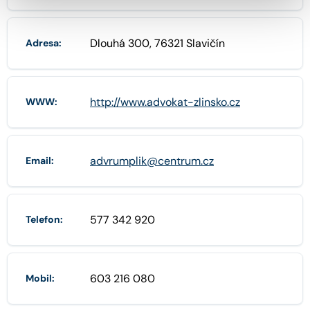
Dlouhá 300, 76321 Slavičín
Adresa:
http://www.advokat-zlinsko.cz
WWW:
advrumplik@centrum.cz
Email:
577 342 920
Telefon:
603 216 080
Mobil: