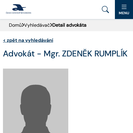
MENU
Domů
Vyhledávač
Detail advokáta
PORTÁL ČAK
<
zpět na vyhledávání
DOMŮ
Advokát - Mgr. ZDENĚK RUMPLÍK
AKTUALITY
DOKUMENTY A FORMULÁŘE
PRO VEŘEJNOST
ADVOKÁTNÍ DENÍK
KONTAKT