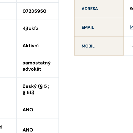
K
ADRESA
07235950
M
EMAIL
4jfckfz
Aktivní
+
MOBIL
samostatný
advokát
český (§ 5 ;
§ 5b)
ANO
ní
ANO