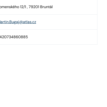
omenského 12/1 , 79201 Bruntál
artin.Bugaj@atlas.cz
420734860885