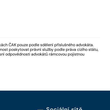
kách ČAK pouze podle sdělení příslušného advokáta.
ost poskytovat právní služby podle práva cizího státu,
fesní odpovědnosti advokátů rámcovou pojistnou
Sociální sítě