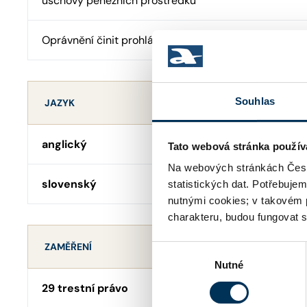
úschovy peněžních prostředků
Oprávnění činit prohlášení o pravosti podpisu
Souhlas
JAZYK
anglický
Tato webová stránka použív
Na webových stránkách Česk
slovenský
statistických dat. Potřebuje
nutnými cookies; v takovém 
charakteru, budou fungovat s
ZAMĚŘENÍ
Výběr
Nutné
souhlasu
29 trestní právo