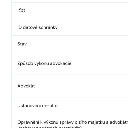
IČO
ID datové schránky
Stav
Způsob výkonu advokacie
Advokát
Ustanovení ex-offo
Oprávnění k výkonu správy cizího majetku a advokát