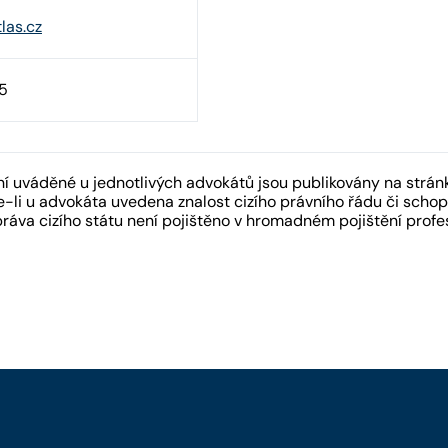
las.cz
5
 uváděné u jednotlivých advokátů jsou publikovány na strán
-li u advokáta uvedena znalost cizího právního řádu či schopn
práva cizího státu není pojištěno v hromadném pojištění pro
y