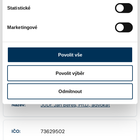
jberes@ksb.cz
Email:
Statistické
Marketingové
+420224103316
Telefon:
Povolit vše
+420224103234
Fax:
Povolit výběr
FIRMA
Odmítnout
JUDr. Ján Béreš, Ph.D., advokát
Název:
73629502
IČO: