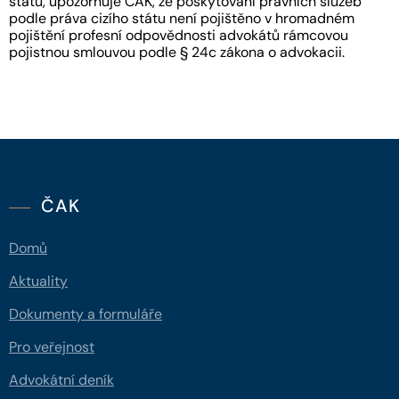
státu, upozorňuje ČAK, že poskytování právních služeb
podle práva cizího státu není pojištěno v hromadném
pojištění profesní odpovědnosti advokátů rámcovou
pojistnou smlouvou podle § 24c zákona o advokacii.
ČAK
Domů
Aktuality
Dokumenty a formuláře
Pro veřejnost
Advokátní deník