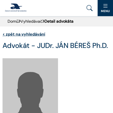
MENU
Domů
Vyhledávač
Detail advokáta
PORTÁL ČAK
<
zpět na vyhledávání
DOMŮ
Advokát - JUDr. JÁN BÉREŠ Ph.D.
AKTUALITY
DOKUMENTY A FORMULÁŘE
PRO VEŘEJNOST
ADVOKÁTNÍ DENÍK
KONTAKT