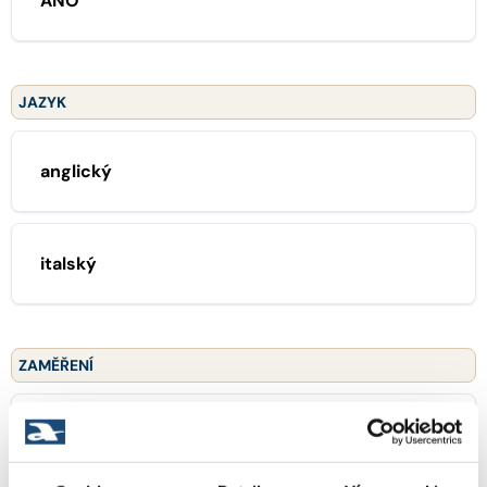
ANO
JAZYK
anglický
italský
ZAMĚŘENÍ
16 obchodní právo