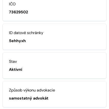
IČO
73629502
ID datové schránky
5ehhyxh
Stav
Aktivní
Způsob výkonu advokacie
samostatný advokát