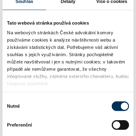
Souhlas
Detaily
Více o cookies
17 obchodní společnosti, družstva
Tato webová stránka používá cookies
Na webových stránkách České advokátní komory
28 obchodní právo mezinárodní, práva z
používáme cookies k analýze návštěvnosti webu a
přepravy (CMR)
získávání statistických dat. Potřebujeme váš aktivní
souhlas s jejich využíváním. Stránky pochopitelně
můžete navštěvovat i jen s nutnými cookies; v takovém
případě ale nemůžeme garantovat, že všechny
TRVALE SPOLUPRACUJE S FIRMOU
integrované služby, zejména externího charakteru, budou
fungovat spolehlivě.
Kocián Šolc Balaštík, advokátní kancelář, s.r.o.
Výběr
Nutné
souhlasu
KONTAKT
Preferenční