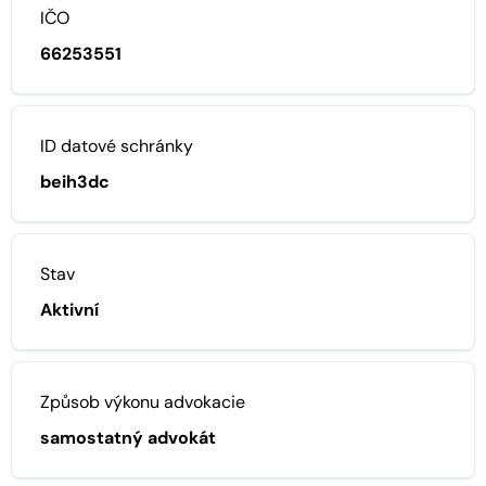
IČO
66253551
ID datové schránky
beih3dc
Stav
Aktivní
Způsob výkonu advokacie
samostatný advokát