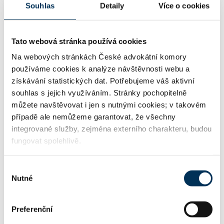
Souhlas
Detaily
Více o cookies
44 živnostenské právo
Tato webová stránka používá cookies
Na webových stránkách České advokátní komory
používáme cookies k analýze návštěvnosti webu a
TRVALE SPOLUPRACUJE S FIRMOU
získávání statistických dat. Potřebujeme váš aktivní
souhlas s jejich využíváním. Stránky pochopitelně
WOLF THEISS Rechtsanwälte GmbH & Co KG, orga
můžete navštěvovat i jen s nutnými cookies; v takovém
nizační složka
případě ale nemůžeme garantovat, že všechny
integrované služby, zejména externího charakteru, budou
fungovat spolehlivě.
KONTAKT
Výběr
Nutné
souhlasu
ondrej.ambroz@wolftheiss.com
Email:
Preferenční