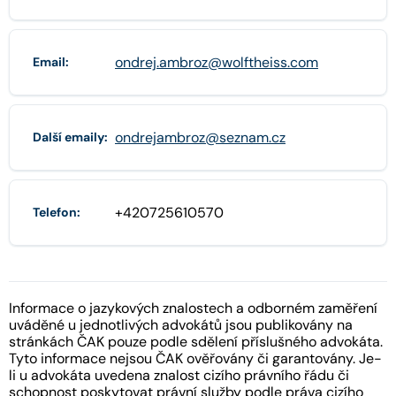
ondrej.ambroz@wolftheiss.com
Email:
ondrejambroz@seznam.cz
Další emaily:
+420725610570
Telefon:
Informace o jazykových znalostech a odborném zaměření
uváděné u jednotlivých advokátů jsou publikovány na
stránkách ČAK pouze podle sdělení příslušného advokáta.
Tyto informace nejsou ČAK ověřovány či garantovány. Je-
li u advokáta uvedena znalost cizího právního řádu či
schopnost poskytovat právní služby podle práva cizího