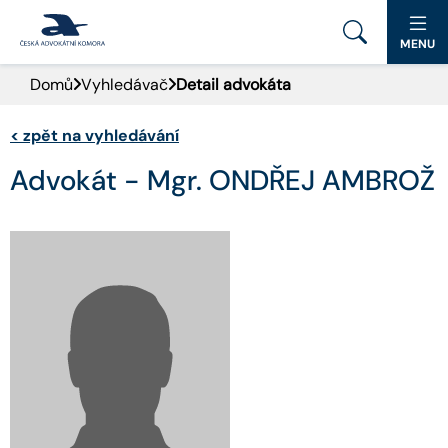
MENU
Domů
Vyhledávač
Detail advokáta
PORTÁL ČAK
<
zpět na vyhledávání
DOMŮ
Advokát - Mgr. ONDŘEJ AMBROŽ
AKTUALITY
DOKUMENTY A FORMULÁŘE
PRO VEŘEJNOST
ADVOKÁTNÍ DENÍK
KONTAKT