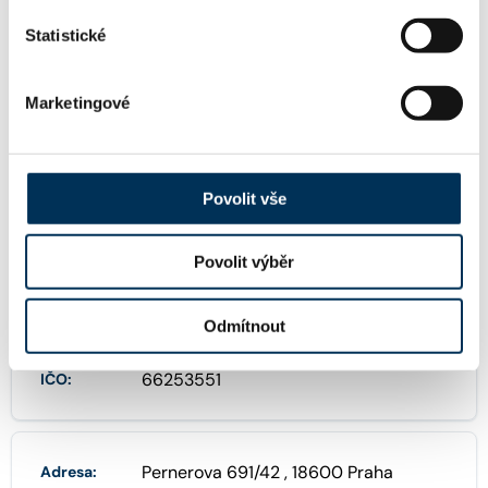
ondrejambroz@seznam.cz
Další emaily:
Statistické
Marketingové
+420725610570
Telefon:
Povolit vše
FIRMA
Povolit výběr
Ambrož Ondřej, Mgr., advokát
Název:
Odmítnout
66253551
IČO:
Pernerova 691/42 , 18600 Praha
Adresa: