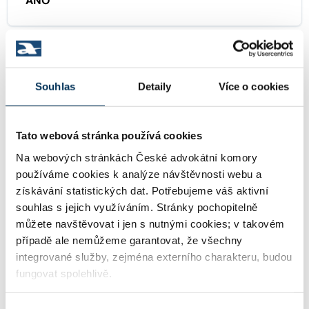
ANO
TRVALE SPOLUPRACUJE S FIRMOU
Souhlas
Detaily
Více o cookies
BS LEGAL advokátní kancelář, s.r.o.
Tato webová stránka používá cookies
Na webových stránkách České advokátní komory
KONTAKT
používáme cookies k analýze návštěvnosti webu a
získávání statistických dat. Potřebujeme váš aktivní
souhlas s jejich využíváním. Stránky pochopitelně
becvarova@bslegal.cz
Email:
můžete navštěvovat i jen s nutnými cookies; v takovém
případě ale nemůžeme garantovat, že všechny
integrované služby, zejména externího charakteru, budou
fungovat spolehlivě.
+420257223191
Telefon: