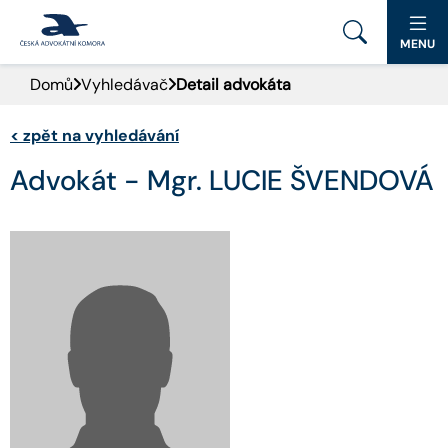
MENU
Domů
Vyhledávač
Detail advokáta
PORTÁL ČAK
<
zpět na vyhledávání
DOMŮ
Advokát - Mgr. LUCIE ŠVENDOVÁ
AKTUALITY
DOKUMENTY A FORMULÁŘE
PRO VEŘEJNOST
ADVOKÁTNÍ DENÍK
KONTAKT