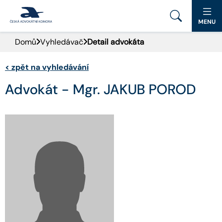
MENU
Domů
Vyhledávač
Detail advokáta
PORTÁL ČAK
<
zpět na vyhledávání
DOMŮ
Advokát - Mgr. JAKUB POROD
AKTUALITY
DOKUMENTY A FORMULÁŘE
PRO VEŘEJNOST
ADVOKÁTNÍ DENÍK
KONTAKT