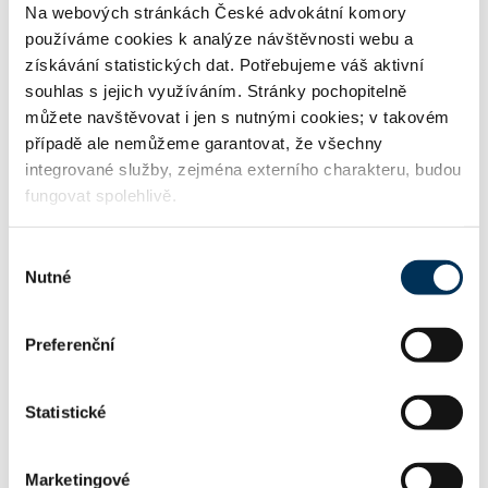
Na webových stránkách České advokátní komory
17 obchodní společnosti, družstva
používáme cookies k analýze návštěvnosti webu a
získávání statistických dat. Potřebujeme váš aktivní
souhlas s jejich využíváním. Stránky pochopitelně
můžete navštěvovat i jen s nutnými cookies; v takovém
TRVALE SPOLUPRACUJE S FIRMOU
případě ale nemůžeme garantovat, že všechny
integrované služby, zejména externího charakteru, budou
fungovat spolehlivě.
Kocián Šolc Balaštík, advokátní kancelář, s.r.o.
Výběr
Nutné
souhlasu
KONTAKT
Preferenční
jporod@ksb.cz
Email:
Statistické
+420224103316
Telefon:
Marketingové