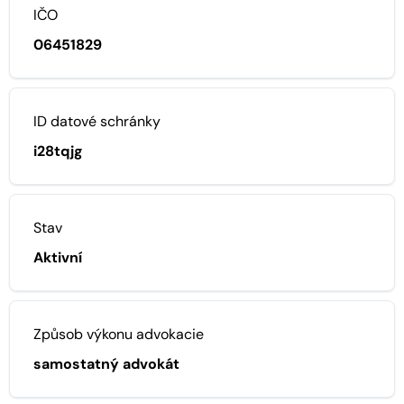
IČO
06451829
ID datové schránky
i28tqjg
Stav
Aktivní
Způsob výkonu advokacie
samostatný advokát