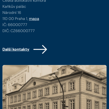
Česká advokátní komora
Kaňkův palác
Národní 16
110 00 Praha 1,
mapa
IČ: 66000777
DIČ: CZ66000777
Další kontakty