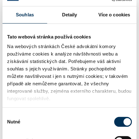
Souhlas
Detaily
Více o cookies
07 investice (investiční bankovnictví)
Tato webová stránka používá cookies
16 obchodní právo
Na webových stránkách České advokátní komory
používáme cookies k analýze návštěvnosti webu a
získávání statistických dat. Potřebujeme váš aktivní
souhlas s jejich využíváním. Stránky pochopitelně
17 obchodní společnosti, družstva
můžete navštěvovat i jen s nutnými cookies; v takovém
případě ale nemůžeme garantovat, že všechny
integrované služby, zejména externího charakteru, budou
18 insolvenční právo
fungovat spolehlivě.
Výběr
Nutné
souhlasu
TRVALE SPOLUPRACUJE S FIRMOU