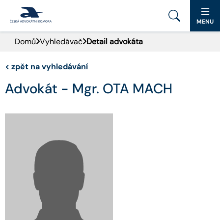
MENU
Domů
Vyhledávač
Detail advokáta
PORTÁL ČAK
<
zpět na vyhledávání
DOMŮ
Advokát - Mgr. OTA MACH
AKTUALITY
DOKUMENTY A FORMULÁŘE
PRO VEŘEJNOST
ADVOKÁTNÍ DENÍK
KONTAKT