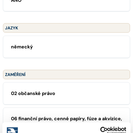
ANO
JAZYK
německý
ZAMĚŘENÍ
02 občanské právo
06 finanční právo, cenné papíry, fúze a akvizice,
daně