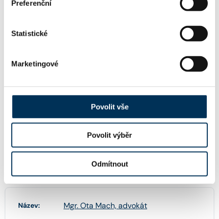
Preferenční
Kocián Šolc Balaštík, advokátní kancelář, s.r.o.
Statistické
KONTAKT
Marketingové
omach@ksb.cz
Email:
Povolit vše
+420224103316
Telefon:
Povolit výběr
Odmítnout
FIRMA
Mgr. Ota Mach, advokát
Název: