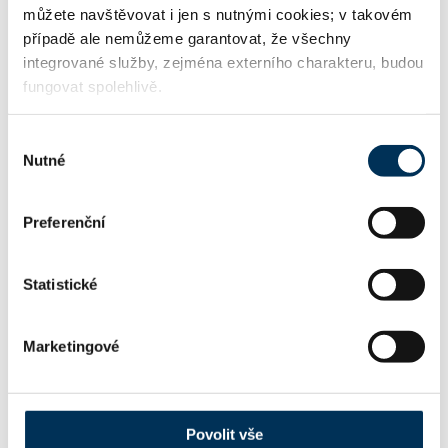
můžete navštěvovat i jen s nutnými cookies; v takovém
ZAMĚŘENÍ
případě ale nemůžeme garantovat, že všechny
integrované služby, zejména externího charakteru, budou
01 generální praxe
fungovat spolehlivě.
Výběr
Nutné
23 autorské právo
souhlasu
Preferenční
29 trestní právo
Statistické
FIRMA
Marketingové
Mgr. Petra Sandrová, advokátka
Název:
Povolit vše