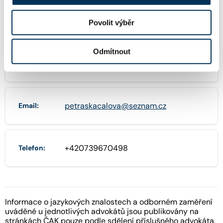
71447245
IČO:
Povolit výběr
Odmítnout
Štěpánská 643/39 , 11000 Praha
Adresa:
petraskacalova@seznam.cz
Email:
+420739670498
Telefon:
Informace o jazykových znalostech a odborném zaměření
uváděné u jednotlivých advokátů jsou publikovány na
stránkách ČAK pouze podle sdělení příslušného advokáta.