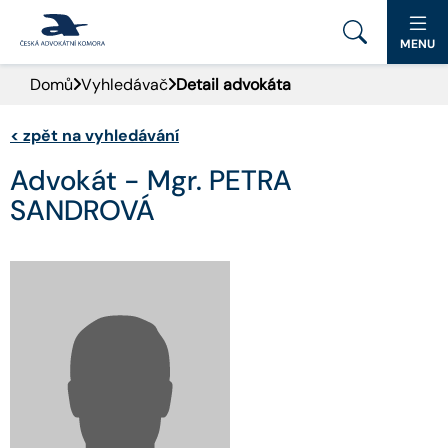
MENU
Domů
Vyhledávač
Detail advokáta
PORTÁL ČAK
<
zpět na vyhledávání
DOMŮ
Advokát - Mgr. PETRA
AKTUALITY
SANDROVÁ
DOKUMENTY A FORMULÁŘE
PRO VEŘEJNOST
ADVOKÁTNÍ DENÍK
KONTAKT