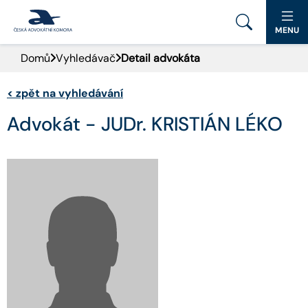
MENU
Domů
Vyhledávač
Detail advokáta
PORTÁL ČAK
<
zpět na vyhledávání
DOMŮ
Advokát - JUDr. KRISTIÁN LÉKO
AKTUALITY
DOKUMENTY A FORMULÁŘE
PRO VEŘEJNOST
ADVOKÁTNÍ DENÍK
KONTAKT