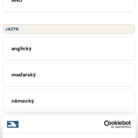
ANO
JAZYK
anglický
maďarský
německý
ZAMĚŘENÍ