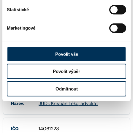
Statistické
KONTAKT
Marketingové
leko@richterleko.cz
Email:
Povolit vše
+420604367456
Telefon:
Povolit výběr
FIRMA
Odmítnout
JUDr. Kristián Léko, advokát
Název:
14061228
IČO: