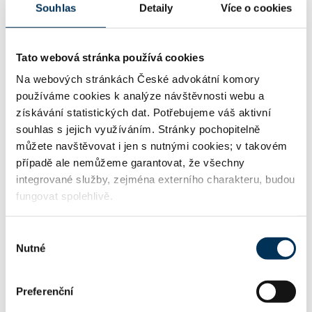
Souhlas
Detaily
Více o cookies
02 občanské právo
Tato webová stránka používá cookies
Na webových stránkách České advokátní komory
06 finanční právo, cenné papíry, fúze a akvizice,
používáme cookies k analýze návštěvnosti webu a
daně
získávání statistických dat. Potřebujeme váš aktivní
souhlas s jejich využíváním. Stránky pochopitelně
můžete navštěvovat i jen s nutnými cookies; v takovém
16 obchodní právo
případě ale nemůžeme garantovat, že všechny
integrované služby, zejména externího charakteru, budou
fungovat spolehlivě.
29 trestní právo
Výběr
Nutné
souhlasu
32 hospodářské trestné činy
Preferenční