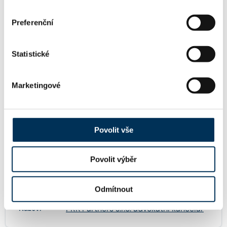
Mgr. KRISTIÁN ČÍŽEK
Koncipient:
Preferenční
Stav:
Aktivní
Statistické
Mgr. VĚRA ŽURAVLEVA
Koncipient:
Marketingové
Stav:
Aktivní
Povolit vše
KONTAKT
Povolit výběr
FIRMA
Odmítnout
PRK Partners s.r.o. advokátní kancelář
Název: