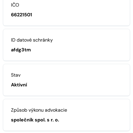
IČO
66221501
ID datové schránky
afdg3tm
Stav
Aktivní
Způsob výkonu advokacie
společník spol. s r. o.