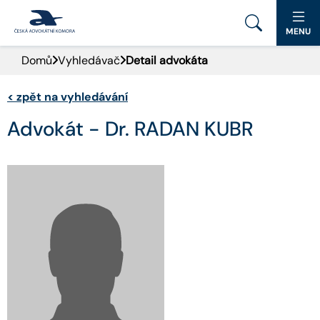
MENU
Domů
Vyhledávač
Detail advokáta
PORTÁL ČAK
<
zpět na vyhledávání
DOMŮ
Advokát - Dr. RADAN KUBR
AKTUALITY
DOKUMENTY A FORMULÁŘE
PRO VEŘEJNOST
ADVOKÁTNÍ DENÍK
KONTAKT