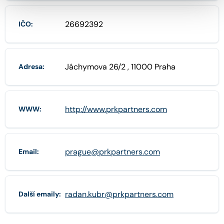
26692392
IČO:
Jáchymova 26/2 , 11000 Praha
Adresa:
http://www.prkpartners.com
WWW:
prague@prkpartners.com
Email:
radan.kubr@prkpartners.com
Další emaily: