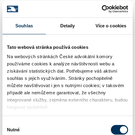
05 bankovní právo, kapitálové trhy
Souhlas
Detaily
Více o cookies
21 ochrana průmyslového a duševního
vlastnictví
Tato webová stránka používá cookies
Na webových stránkách České advokátní komory
používáme cookies k analýze návštěvnosti webu a
36 ochrana hospodářské soutěže
získávání statistických dat. Potřebujeme váš aktivní
souhlas s jejich využíváním. Stránky pochopitelně
můžete navštěvovat i jen s nutnými cookies; v takovém
případě ale nemůžeme garantovat, že všechny
60 právo švýcarské
integrované služby, zejména externího charakteru, budou
fungovat spolehlivě.
KONCIPIENTI
Výběr
Nutné
souhlasu