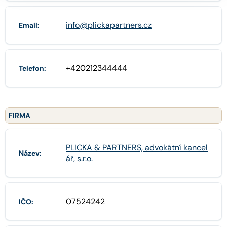
info@plickapartners.cz
Email:
+420212344444
Telefon:
FIRMA
PLICKA & PARTNERS, advokátní kancel
Název:
ář, s.r.o.
07524242
IČO: