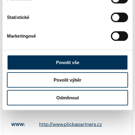
KONCIPIENTI
Statistické
Mgr. ANNA FIALOVÁ
Koncipient:
Marketingové
Stav:
Aktivní
Povolit vše
Mgr. ANETA KALIVODOVÁ
Koncipient:
Stav:
Aktivní
Povolit výběr
Odmítnout
KONTAKT
http://www.plickapartners.cz
WWW: