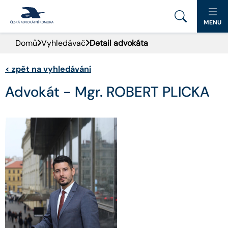
MENU
Domů
Vyhledávač
Detail advokáta
PORTÁL ČAK
<
zpět na vyhledávání
DOMŮ
Advokát - Mgr. ROBERT PLICKA
AKTUALITY
DOKUMENTY A FORMULÁŘE
PRO VEŘEJNOST
ADVOKÁTNÍ DENÍK
KONTAKT