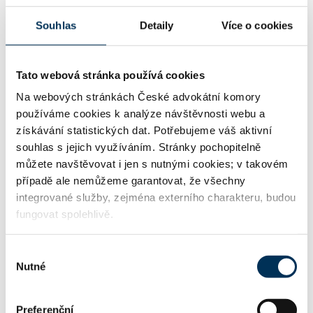
16 obchodní právo
Souhlas
Detaily
Více o cookies
Tato webová stránka používá cookies
29 trestní právo
Na webových stránkách České advokátní komory
používáme cookies k analýze návštěvnosti webu a
získávání statistických dat. Potřebujeme váš aktivní
42 stavební právo
souhlas s jejich využíváním. Stránky pochopitelně
můžete navštěvovat i jen s nutnými cookies; v takovém
případě ale nemůžeme garantovat, že všechny
45 zdravotnické právo
integrované služby, zejména externího charakteru, budou
fungovat spolehlivě.
Výběr
86 mezinárodní justiční spolupráce ve věcech
Nutné
trestních
souhlasu
Preferenční