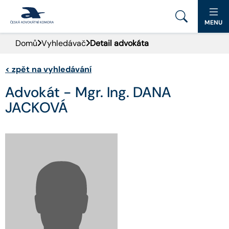
MENU
Domů
Vyhledávač
Detail advokáta
PORTÁL ČAK
<
zpět na vyhledávání
DOMŮ
Advokát - Mgr. Ing. DANA
AKTUALITY
JACKOVÁ
DOKUMENTY A FORMULÁŘE
PRO VEŘEJNOST
ADVOKÁTNÍ DENÍK
KONTAKT