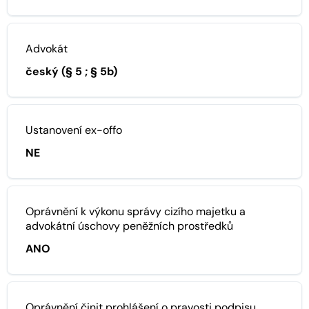
Advokát
český (§ 5 ; § 5b)
Ustanovení ex-offo
NE
Oprávnění k výkonu správy cizího majetku a
advokátní úschovy peněžních prostředků
ANO
Oprávnění činit prohlášení o pravosti podpisu