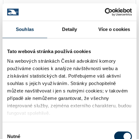
02 občanské právo
Souhlas
Detaily
Více o cookies
16 obchodní právo
Tato webová stránka používá cookies
Na webových stránkách České advokátní komory
používáme cookies k analýze návštěvnosti webu a
TRVALE SPOLUPRACUJE S FIRMOU
získávání statistických dat. Potřebujeme váš aktivní
souhlas s jejich využíváním. Stránky pochopitelně
můžete navštěvovat i jen s nutnými cookies; v takovém
Kocián Šolc Balaštík, advokátní kancelář, s.r.o.
případě ale nemůžeme garantovat, že všechny
integrované služby, zejména externího charakteru, budou
fungovat spolehlivě.
KONTAKT
Výběr
Nutné
souhlasu