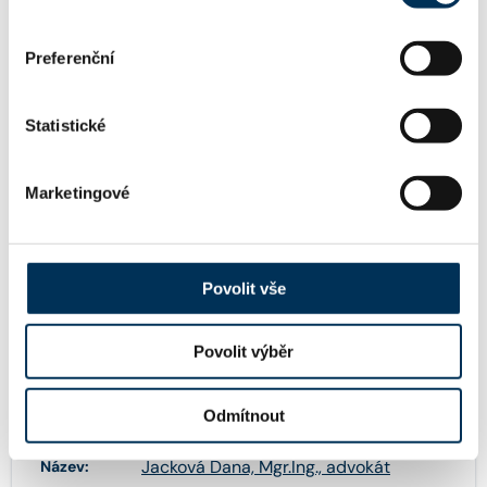
www.ksb.cz
WWW:
Preferenční
dcihakova@ksb.cz
Email:
Statistické
Marketingové
+420224103316
Telefon:
Povolit vše
+420224103234
Fax:
Povolit výběr
FIRMA
Odmítnout
Jacková Dana, Mgr.Ing., advokát
Název: