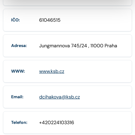
61046515
IČO:
Jungmannova 745/24 , 11000 Praha
Adresa:
www.ksb.cz
WWW:
dcihakova@ksb.cz
Email:
+420224103316
Telefon: