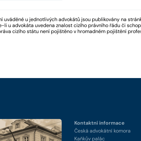
 uváděné u jednotlivých advokátů jsou publikovány na strán
-li u advokáta uvedena znalost cizího právního řádu či schopn
práva cizího státu není pojištěno v hromadném pojištění pro
y
Kontaktní informace
Česká advokátní komora
Kaňkův palác