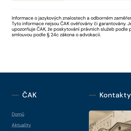
Informace o jazykových znalostech a odborném zaměření
Tyto informace nejsou ČAK ověřovány či garantovány. Je
upozorňuje ČAK, že poskytování právních služeb podle 
smlouvou podle § 24c zákona o advokacii.
ČAK
Kontakt
Domů
Aktuality