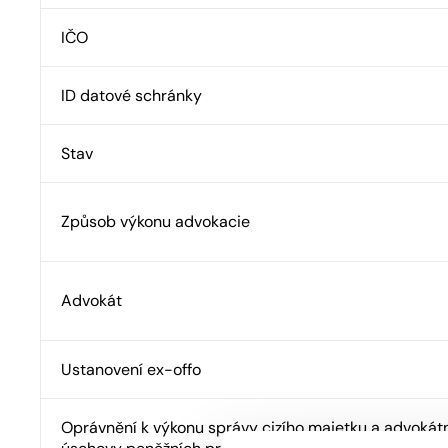
IČO
ID datové schránky
Stav
Způsob výkonu advokacie
Advokát
Ustanovení ex-offo
Oprávnění k výkonu správy cizího majetku a advokát