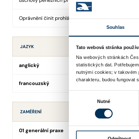
úschovy peněžních prostředků
Oprávnění činit prohlášení o pravosti podpisu
Souhlas
JAZYK
Tato webová stránka použív
Na webových stránkách Česk
anglický
statistických dat. Potřebuje
nutnými cookies; v takovém 
charakteru, budou fungovat s
francouzský
Výběr
Nutné
souhlasu
ZAMĚŘENÍ
01 generální praxe
Odmítnout