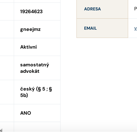
P
ADRESA
19264623
v
EMAIL
gneejmz
Aktivní
samostatný
advokát
český (§ 5 ; §
5b)
ANO
ní
ANO