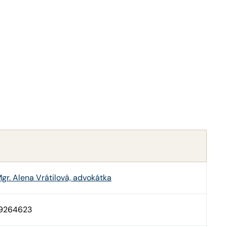
gr. Alena Vrátilová, advokátka
9264623