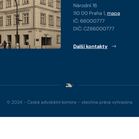
Národní 16
110 00 Praha 1,
mapa
IČ: 66000777
DIČ: CZ66000777
Další kontakty
© 2024 - Česká advokátní komora - všechna práva vyhrazena