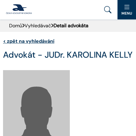
MENU
Domů
Vyhledávač
Detail advokáta
PORTÁL ČAK
<
zpět na vyhledávání
DOMŮ
Advokát - JUDr. KAROLINA KELLY
AKTUALITY
DOKUMENTY A FORMULÁŘE
PRO VEŘEJNOST
ADVOKÁTNÍ DENÍK
KONTAKT