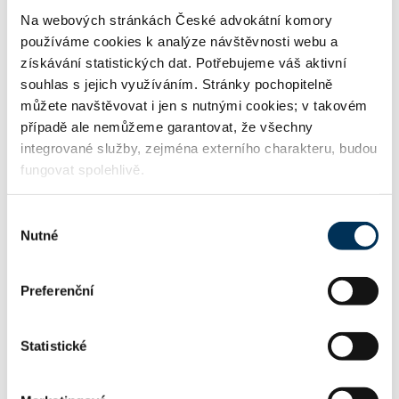
Chrenek, Toman, Kotrba advokátní kancelář spol. s.
Na webových stránkách České advokátní komory
r.o.
používáme cookies k analýze návštěvnosti webu a
získávání statistických dat. Potřebujeme váš aktivní
souhlas s jejich využíváním. Stránky pochopitelně
můžete navštěvovat i jen s nutnými cookies; v takovém
KONTAKT
případě ale nemůžeme garantovat, že všechny
integrované služby, zejména externího charakteru, budou
fungovat spolehlivě.
ak-kelly.cz
WWW:
Výběr
Nutné
souhlasu
info@ak-kelly.cz
Email:
Preferenční
+420774047539
Telefon:
Statistické