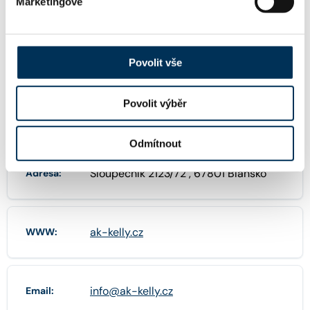
Marketingové
FIRMA
JUDr. Karolina Kelly, advokátka
Název:
Povolit vše
Povolit výběr
04188063
IČO:
Odmítnout
Sloupečník 2123/72 , 67801 Blansko
Adresa:
ak-kelly.cz
WWW:
info@ak-kelly.cz
Email: