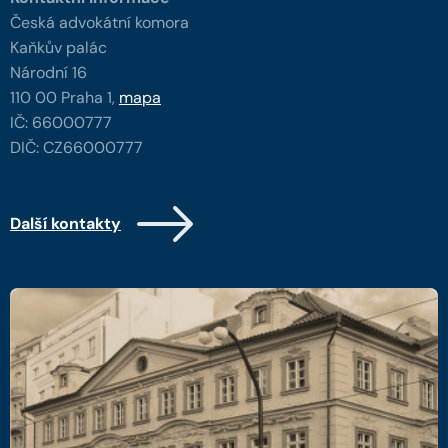
Česká advokátní komora
Kaňkův palác
Národní 16
110 00 Praha 1,
mapa
IČ: 66000777
DIČ: CZ66000777
Další kontakty