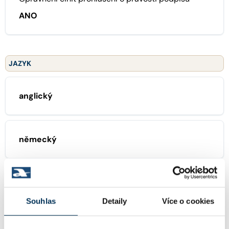
ANO
JAZYK
anglický
německý
ZAMĚŘENÍ
Souhlas
Detaily
Více o cookies
28 obchodní právo mezinárodní, práva z