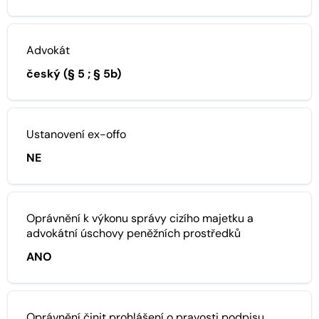
Advokát
český (§ 5 ; § 5b)
Ustanovení ex-offo
NE
Oprávnění k výkonu správy cizího majetku a
advokátní úschovy peněžních prostředků
ANO
Oprávnění činit prohlášení o pravosti podpisu