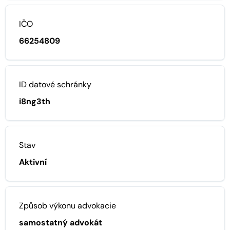
IČO
66254809
ID datové schránky
i8ng3th
Stav
Aktivní
Způsob výkonu advokacie
samostatný advokát