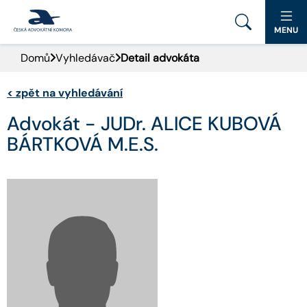
MENU
Domů
Vyhledávač
Detail advokáta
PORTÁL ČAK
<
zpět na vyhledávání
DOMŮ
Advokát - JUDr. ALICE KUBOVÁ
AKTUALITY
BÁRTKOVÁ M.E.S.
DOKUMENTY A FORMULÁŘE
PRO VEŘEJNOST
ADVOKÁTNÍ DENÍK
KONTAKT