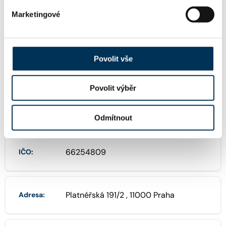
Marketingové
+420236163111
Telefon:
Povolit vše
FIRMA
Povolit výběr
JUDr. Alice Kubová Bártková, M.E.S., ad
Název:
vokátka
Odmítnout
66254809
IČO:
Platnéřská 191/2 , 11000 Praha
Adresa: