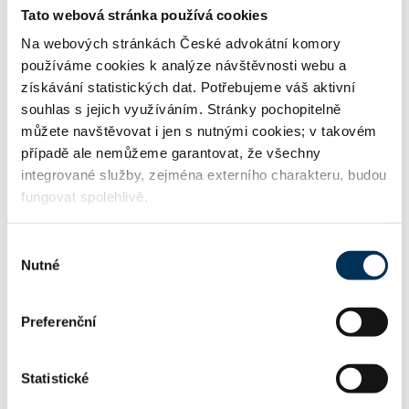
přepravy (CMR)
Tato webová stránka používá cookies
Na webových stránkách České advokátní komory
používáme cookies k analýze návštěvnosti webu a
47 pojišťovací právo
získávání statistických dat. Potřebujeme váš aktivní
souhlas s jejich využíváním. Stránky pochopitelně
můžete navštěvovat i jen s nutnými cookies; v takovém
případě ale nemůžeme garantovat, že všechny
TRVALE SPOLUPRACUJE S FIRMOU
integrované služby, zejména externího charakteru, budou
fungovat spolehlivě.
Rödl Legal, s.r.o.
Výběr
Nutné
souhlasu
KONTAKT
Preferenční
alice.bartkova@roedl.cz
Email:
Statistické