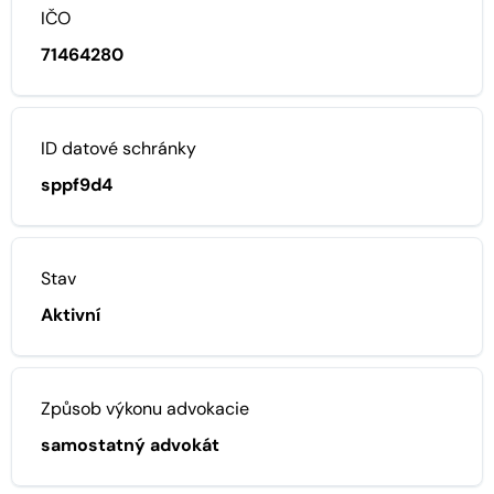
IČO
71464280
ID datové schránky
sppf9d4
Stav
Aktivní
Způsob výkonu advokacie
samostatný advokát