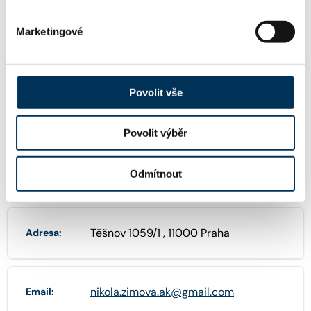
+420603336065
Telefon:
Marketingové
FIRMA
Povolit vše
Mgr. Nikola Zimová, advokát
Název:
Povolit výběr
71464280
IČO:
Odmítnout
Těšnov 1059/1 , 11000 Praha
Adresa:
nikola.zimova.ak@gmail.com
Email: