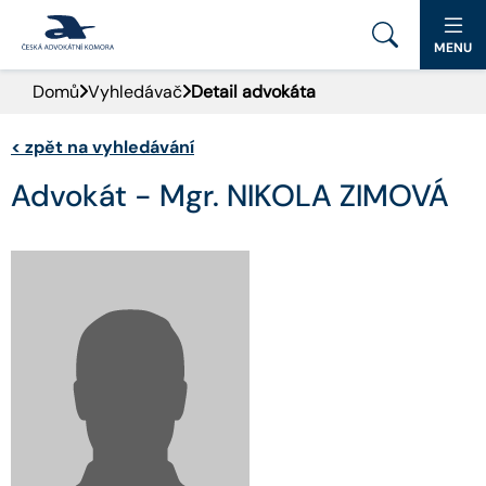
MENU
Domů
Vyhledávač
Detail advokáta
PORTÁL ČAK
<
zpět na vyhledávání
DOMŮ
Advokát - Mgr. NIKOLA ZIMOVÁ
AKTUALITY
DOKUMENTY A FORMULÁŘE
PRO VEŘEJNOST
ADVOKÁTNÍ DENÍK
KONTAKT