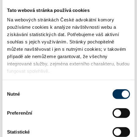
Tato webová stránka používá cookies
TRVALE SPOLUPRACUJE S FIRMOU
Na webových stránkách České advokátní komory
používáme cookies k analýze návštěvnosti webu a
Chrenek, Toman, Kotrba advokátní kancelář spol. s.
získávání statistických dat. Potřebujeme váš aktivní
r.o.
souhlas s jejich využíváním. Stránky pochopitelně
můžete navštěvovat i jen s nutnými cookies; v takovém
případě ale nemůžeme garantovat, že všechny
integrované služby, zejména externího charakteru, budou
KONTAKT
fungovat spolehlivě.
nikola.zimova.ak@gmail.com
Email:
Výběr
Nutné
souhlasu
Preferenční
zimova@chrenek-kotrba.cz
Další emaily:
Statistické