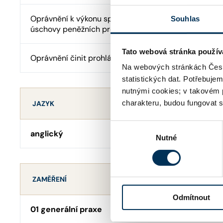
Oprávnění k výkonu správy cizího majetku a advokát
Souhlas
úschovy peněžních prostředků
Tato webová stránka použív
Oprávnění činit prohlášení o pravosti podpisu
Na webových stránkách Česk
statistických dat. Potřebuje
nutnými cookies; v takovém 
charakteru, budou fungovat s
JAZYK
Výběr
anglický
Nutné
souhlasu
ZAMĚŘENÍ
Odmítnout
01 generální praxe