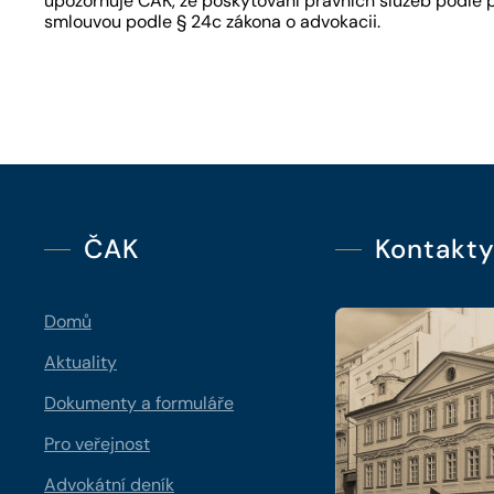
upozorňuje ČAK, že poskytování právních služeb podle 
smlouvou podle § 24c zákona o advokacii.
ČAK
Kontakt
Domů
Aktuality
Dokumenty a formuláře
Pro veřejnost
Advokátní deník