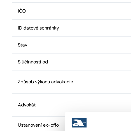
IČO
ID datové schránky
Stav
S účinností od
Způsob výkonu advokacie
Advokát
Ustanovení ex-offo