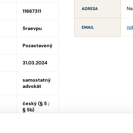
Na
ADRESA
11667311
no
EMAIL
5raevpu
Pozastavený
31.03.2024
samostatný
advokát
český (§ 5 ;
§ 5b)
NE