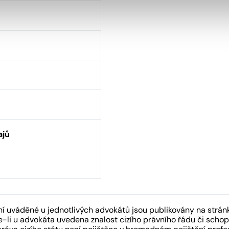
ajů
 uváděné u jednotlivých advokátů jsou publikovány na strán
-li u advokáta uvedena znalost cizího právního řádu či schopn