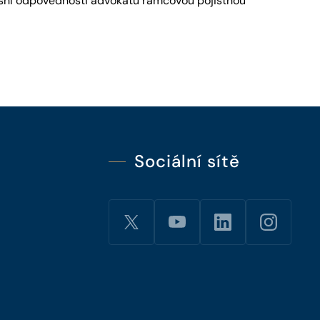
fesní odpovědnosti advokátů rámcovou pojistnou
Sociální sítě