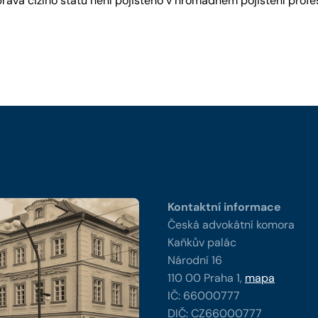
práva cizího státu není pojištěno v hromadném pojištění pro
y
Kontaktní informace
Česká advokátní komora
Kaňkův palác
Národní 16
110 00 Praha 1,
mapa
IČ: 66000777
DIČ: CZ66000777