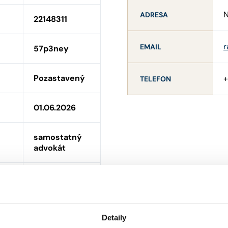
N
ADRESA
22148311
r
EMAIL
57p3ney
Pozastavený
TELEFON
01.06.2026
samostatný
advokát
český (§ 5 ; §
5b)
NE
Detaily