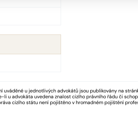
 uváděné u jednotlivých advokátů jsou publikovány na strán
-li u advokáta uvedena znalost cizího právního řádu či schopn
práva cizího státu není pojištěno v hromadném pojištění pro