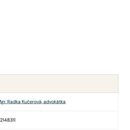
gr. Radka Kučerová, advokátka
2148311