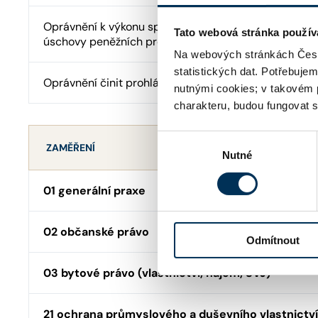
Oprávnění k výkonu správy cizího majetku a advokát
Tato webová stránka použív
úschovy peněžních prostředků
Na webových stránkách Česk
statistických dat. Potřebuje
Oprávnění činit prohlášení o pravosti podpisu
nutnými cookies; v takovém 
charakteru, budou fungovat s
Výběr
ZAMĚŘENÍ
Nutné
souhlasu
01 generální praxe
02 občanské právo
Odmítnout
03 bytové právo (vlastnictví, nájem, SVJ)
21 ochrana průmyslového a duševního vlastnictví