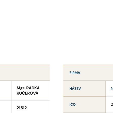
FIRMA
Mgr. RADKA
M
NÁZEV
KUČEROVÁ
2
IČO
21512