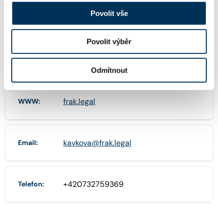
21465720
IČO:
Povolit vše
Povolit výběr
U Staré pošty 744/0 , 73801 Frýdek-
Adresa:
Místek
Odmítnout
frak.legal
WWW:
kavkova@frak.legal
Email:
+420732759369
Telefon: