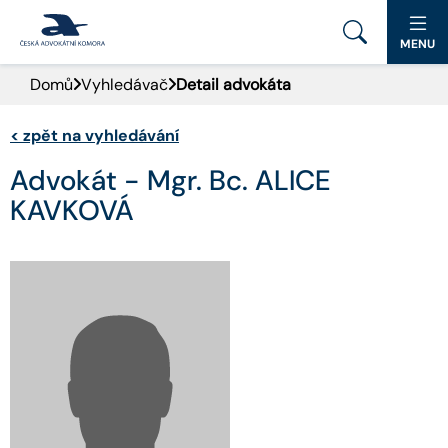
MENU
Domů
Vyhledávač
Detail advokáta
PORTÁL ČAK
<
zpět na vyhledávání
DOMŮ
Advokát - Mgr. Bc. ALICE
AKTUALITY
KAVKOVÁ
DOKUMENTY A FORMULÁŘE
PRO VEŘEJNOST
ADVOKÁTNÍ DENÍK
KONTAKT