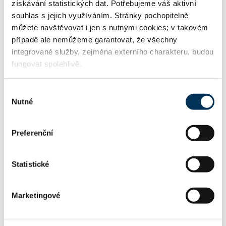
získávání statistických dat. Potřebujeme váš aktivní
souhlas s jejich využíváním. Stránky pochopitelně
frak.legal
WWW:
můžete navštěvovat i jen s nutnými cookies; v takovém
případě ale nemůžeme garantovat, že všechny
integrované služby, zejména externího charakteru, budou
fungovat spolehlivě.
kavkova@frak.legal
Email:
Výběr
Nutné
souhlasu
+420732759369
Telefon:
Preferenční
FIRMA
Statistické
Mgr. Bc. Alice Kavková, advokátka
Název:
Marketingové