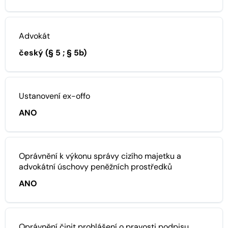
Advokát
český (§ 5 ; § 5b)
Ustanovení ex-offo
ANO
Oprávnění k výkonu správy cizího majetku a
advokátní úschovy peněžních prostředků
ANO
Oprávnění činit prohlášení o pravosti podpisu