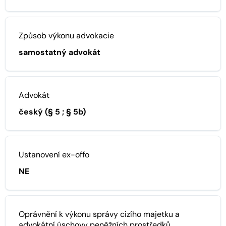
Způsob výkonu advokacie
samostatný advokát
Advokát
český (§ 5 ; § 5b)
Ustanovení ex-offo
NE
Oprávnění k výkonu správy cizího majetku a
advokátní úschovy peněžních prostředků