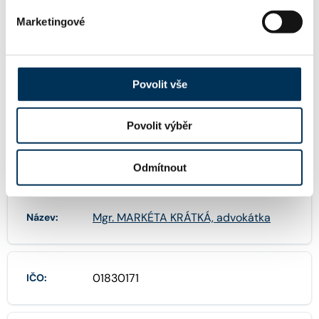
Marketingové
TRVALE SPOLUPRACUJE S FIRMOU
Povolit vše
Rödl Legal, s.r.o.
Povolit výběr
Odmítnout
FIRMA
Mgr. MARKÉTA KRÁTKÁ, advokátka
Název:
01830171
IČO: