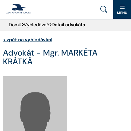
MENU
Domů
Vyhledávač
Detail advokáta
PORTÁL ČAK
<
zpět na vyhledávání
DOMŮ
Advokát - Mgr. MARKÉTA
AKTUALITY
KRÁTKÁ
DOKUMENTY A FORMULÁŘE
PRO VEŘEJNOST
ADVOKÁTNÍ DENÍK
KONTAKT