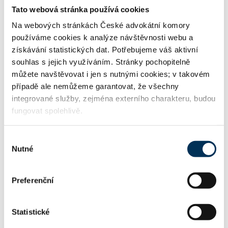
Tato webová stránka používá cookies
ZAMĚŘENÍ
Na webových stránkách České advokátní komory
používáme cookies k analýze návštěvnosti webu a
01 generální praxe
získávání statistických dat. Potřebujeme váš aktivní
souhlas s jejich využíváním. Stránky pochopitelně
můžete navštěvovat i jen s nutnými cookies; v takovém
případě ale nemůžeme garantovat, že všechny
02 občanské právo
integrované služby, zejména externího charakteru, budou
fungovat spolehlivě.
14 evropské právo
Výběr
Nutné
souhlasu
16 obchodní právo
Preferenční
Statistické
27 mezinárodní právo soukromé