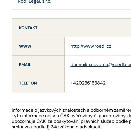
Rödl Legal, s.r.o.
KONTAKT
http://www.roedl.cz
WWW
dominika.novotna@roedl.c
EMAIL
+420236163842
TELEFON
Informace o jazykových znalostech a odborném zaměření
Tyto informace nejsou ČAK ověřovány či garantovány. Je
upozorňuje ČAK, že poskytování právních služeb podle 
smlouvou podle § 24c zákona o advokacii.