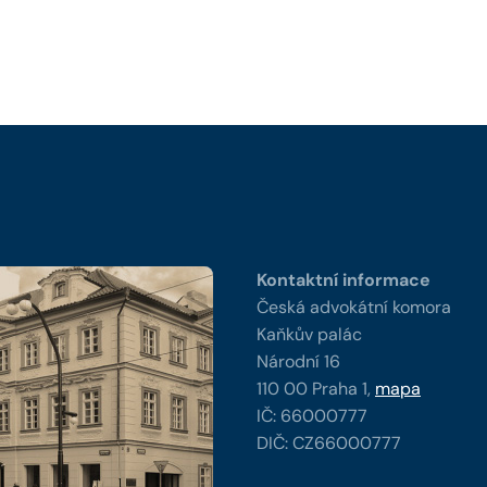
y
Kontaktní informace
Česká advokátní komora
Kaňkův palác
Národní 16
110 00 Praha 1,
mapa
IČ: 66000777
DIČ: CZ66000777