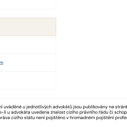
om
 uváděné u jednotlivých advokátů jsou publikovány na strán
-li u advokáta uvedena znalost cizího právního řádu či schopn
práva cizího státu není pojištěno v hromadném pojištění pro