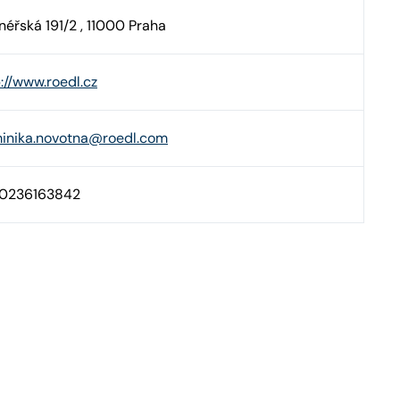
néřská 191/2 , 11000 Praha
://www.roedl.cz
inika.novotna@roedl.com
0236163842