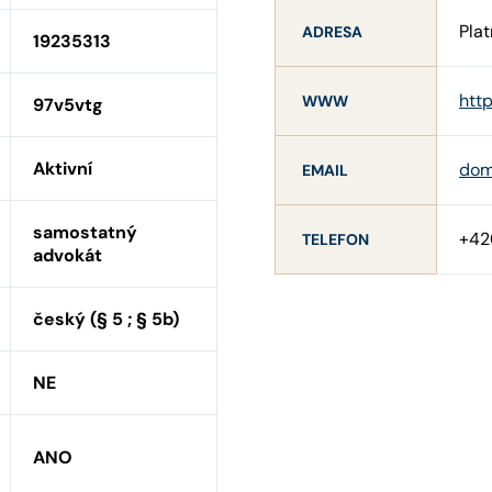
Plat
ADRESA
19235313
http
WWW
97v5vtg
Aktivní
dom
EMAIL
samostatný
+42
TELEFON
advokát
český (§ 5 ; § 5b)
NE
ANO