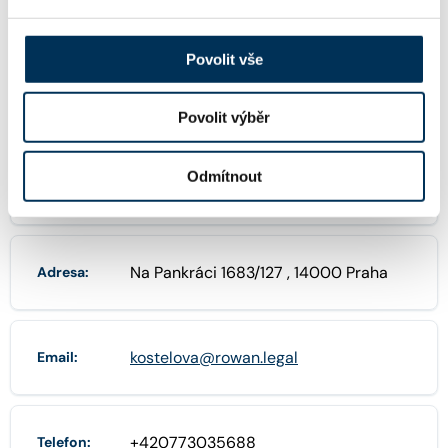
FIRMA
Povolit vše
Mgr. Marie Koštělová, advokát
Název:
Povolit výběr
Odmítnout
76161625
IČO:
Na Pankráci 1683/127 , 14000 Praha
Adresa:
kostelova@rowan.legal
Email:
+420773035688
Telefon: