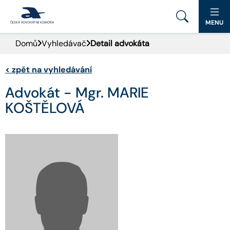
MENU
Domů
Vyhledávač
Detail advokáta
PORTÁL ČAK
<
zpět na vyhledávání
DOMŮ
Advokát - Mgr. MARIE
AKTUALITY
KOŠTĚLOVÁ
DOKUMENTY A FORMULÁŘE
PRO VEŘEJNOST
ADVOKÁTNÍ DENÍK
KONTAKT