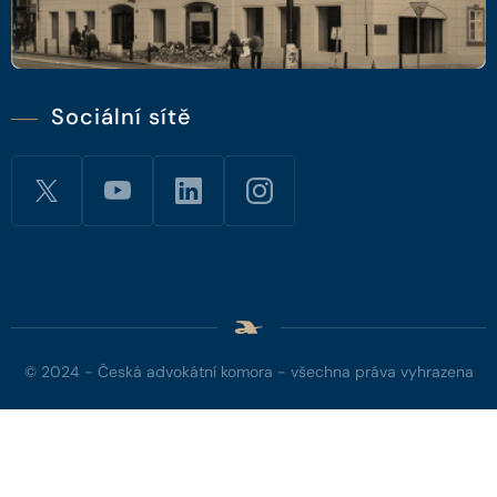
Sociální sítě
© 2024 - Česká advokátní komora - všechna práva vyhrazena