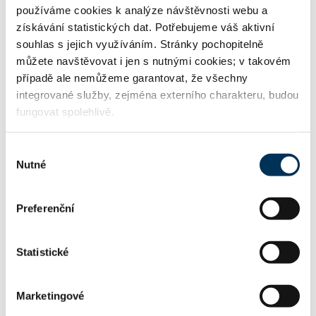
používáme cookies k analýze návštěvnosti webu a
získávání statistických dat. Potřebujeme váš aktivní
souhlas s jejich využíváním. Stránky pochopitelně
můžete navštěvovat i jen s nutnými cookies; v takovém
TRVALE SPOLUPRACUJE S FIRMOU
případě ale nemůžeme garantovat, že všechny
integrované služby, zejména externího charakteru, budou
ROWAN LEGAL, advokátní kancelář s.r.o.
fungovat spolehlivě.
Výběr
Nutné
souhlasu
KONTAKT
Preferenční
kostelova@rowan.legal
Email:
Statistické
+420773035688
Telefon:
Marketingové