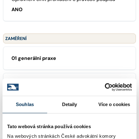
ANO
ZAMĚŘENÍ
01 generální praxe
02 občanské právo
Souhlas
Detaily
Více o cookies
16 obchodní právo
Tato webová stránka používá cookies
Na webových stránkách České advokátní komory
37 výkon rozhodnutí, exekuce