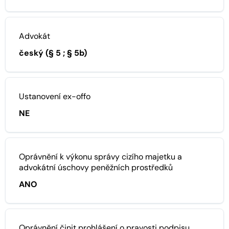
Advokát
český (§ 5 ; § 5b)
Ustanovení ex-offo
NE
Oprávnění k výkonu správy cizího majetku a
advokátní úschovy peněžních prostředků
ANO
Oprávnění činit prohlášení o pravosti podpisu