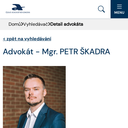
MENU
Domů
Vyhledávač
Detail advokáta
PORTÁL ČAK
<
zpět na vyhledávání
DOMŮ
Advokát - Mgr. PETR ŠKADRA
AKTUALITY
DOKUMENTY A FORMULÁŘE
PRO VEŘEJNOST
ADVOKÁTNÍ DENÍK
KONTAKT