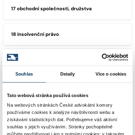
17 obchodní společnosti, družstva
18 insolvenční právo
29 trestní právo
Souhlas
Detaily
Více o cookies
37 výkon rozhodnutí, exekuce
Tato webová stránka používá cookies
Na webových stránkách České advokátní komory
38 pracovní právo
používáme cookies k analýze návštěvnosti webu a
získávání statistických dat. Potřebujeme váš aktivní
souhlas s jejich využíváním. Stránky pochopitelně
můžete navštěvovat i jen s nutnými cookies; v takovém