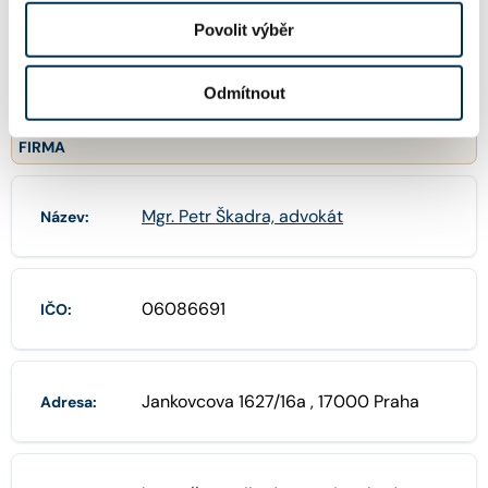
Povolit výběr
+420721606971
Další telefony:
Odmítnout
FIRMA
Mgr. Petr Škadra, advokát
Název:
06086691
IČO:
Jankovcova 1627/16a , 17000 Praha
Adresa: