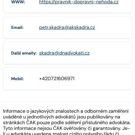
https://pravnik-dopravni-nehoda.cz
WWW:
petr.skadra@akskadra.cz
Email:
skadra@dnadvokati.cz
Další emaily:
+420721606971
Mobil:
Informace o jazykových znalostech a odborném zaměření
uváděné u jednotlivých advokátů jsou publikovány na
stránkách ČAK pouze podle sdělení příslušného advokáta.
Tyto informace nejsou ČAK ověřovány či garantovány. Je-
li u advokáta uvedena znalost cizího právního řádu či