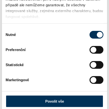
TRVALE SPOLUPRACUJE S FIRMOU
případě ale nemůžeme garantovat, že všechny
integrované služby, zejména externího charakteru, budou
fungovat spolehlivě.
Drobiš & Novotný, advokáti s.r.o.
Výběr
Nutné
souhlasu
KONTAKT
Preferenční
https://pravnik-dopravni-nehoda.cz
WWW:
Statistické
petr.skadra@akskadra.cz
Email:
Marketingové
skadra@dnadvokati.cz
Další emaily:
Povolit vše