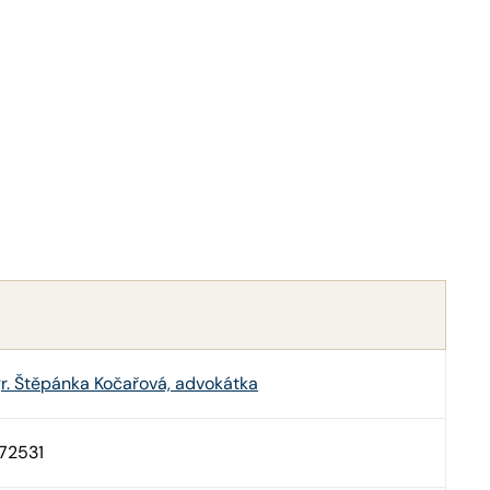
r. Štěpánka Kočařová, advokátka
772531