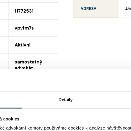
Ja
ADRESA
11772531
vpvfm7s
Aktivní
samostatný
advokát
český (§ 5 ; §
5b)
Detaily
NE
á cookies
ní
ANO
é advokátní komory používáme cookies k analýze návštěvnost