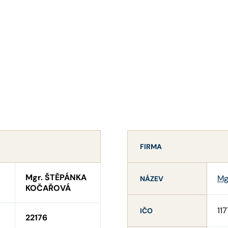
FIRMA
Mgr. ŠTĚPÁNKA
Mg
NÁZEV
KOČAŘOVÁ
11
IČO
22176