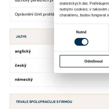
úschovy peněžních prostředků
statistických dat. Potřebuje
nutnými cookies; v takovém 
Oprávnění činit prohlášení o pravosti podpisu
charakteru, budou fungovat s
Výběr
Nutné
souhlasu
JAZYK
anglický
Odmítnout
český
německý
TRVALE SPOLUPRACUJE S FIRMOU