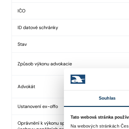
IČO
ID datové schránky
Stav
Způsob výkonu advokacie
Advokát
Souhlas
Ustanovení ex-offo
Tato webová stránka použív
Oprávnění k výkonu správy cizího majetku a advokát
Na webových stránkách Česk