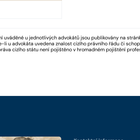
 uváděné u jednotlivých advokátů jsou publikovány na strán
-li u advokáta uvedena znalost cizího právního řádu či schopn
práva cizího státu není pojištěno v hromadném pojištění pro
y