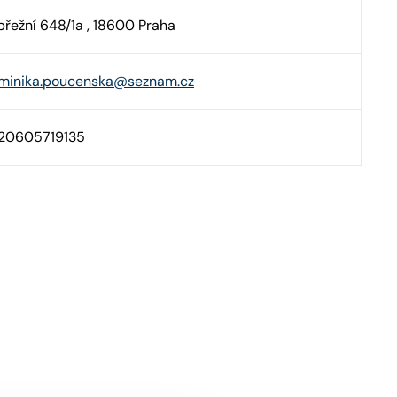
břežní 648/1a , 18600 Praha
minika.poucenska@seznam.cz
20605719135