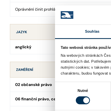
Oprávnění činit prohlášení o pravosti podpisu
Souhlas
JAZYK
anglický
Tato webová stránka použív
Na webových stránkách Česk
statistických dat. Potřebuje
nutnými cookies; v takovém 
ZAMĚŘENÍ
charakteru, budou fungovat s
02 občanské právo
Výběr
Nutné
souhlasu
06 finanční právo, cenné papíry, fúze a akvizice, 