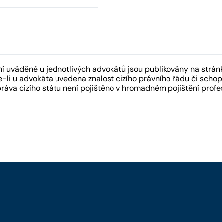
 uváděné u jednotlivých advokátů jsou publikovány na strán
-li u advokáta uvedena znalost cizího právního řádu či schopn
práva cizího státu není pojištěno v hromadném pojištění pro
y