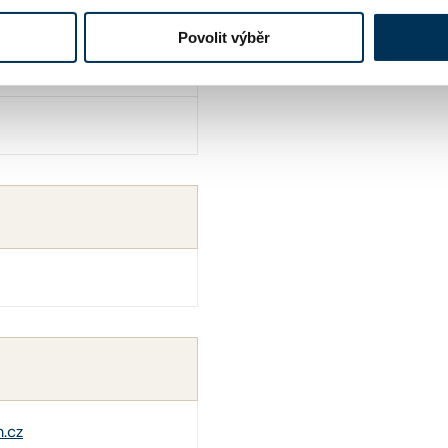
y
Povolit výběr
.cz