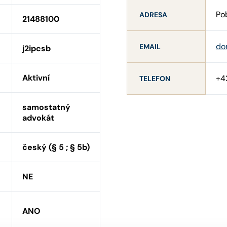
Po
ADRESA
21488100
do
EMAIL
j2ipcsb
Aktivní
+4
TELEFON
samostatný
advokát
český (§ 5 ; § 5b)
NE
ANO