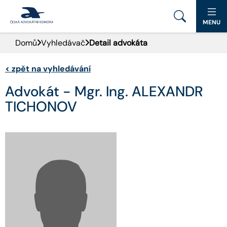
MENU
Domů
Vyhledávač
Detail advokáta
PORTÁL ČAK
<
zpět na vyhledávání
DOMŮ
Advokát - Mgr. Ing. ALEXANDR
AKTUALITY
TICHONOV
DOKUMENTY A FORMULÁŘE
PRO VEŘEJNOST
ADVOKÁTNÍ DENÍK
KONTAKT