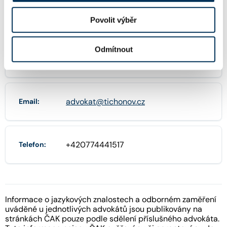
27141152
IČO:
Povolit výběr
Odmítnout
Blanická 1008/28 , 12000 Praha
Adresa:
advokat@tichonov.cz
Email:
+420774441517
Telefon:
Informace o jazykových znalostech a odborném zaměření
uváděné u jednotlivých advokátů jsou publikovány na
stránkách ČAK pouze podle sdělení příslušného advokáta.