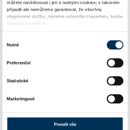
můžete navštěvovat i jen s nutnými cookies; v takovém
případě ale nemůžeme garantovat, že všechny
integrované služby, zejména externího charakteru, budou
fungovat spolehlivě.
KONTAKT
Výběr
advokat@tichonov.cz
Email:
Nutné
souhlasu
Preferenční
+420774441517
Telefon:
Statistické
FIRMA
Marketingové
Mgr. Ing. Alexandr Tichonov, advokát
Název:
Povolit vše