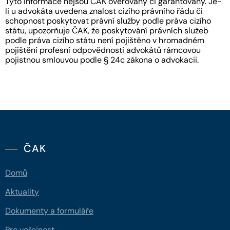
Tyto informace nejsou ČAK ověřovány či garantovány. Je-
li u advokáta uvedena znalost cizího právního řádu či
schopnost poskytovat právní služby podle práva cizího
státu, upozorňuje ČAK, že poskytování právních služeb
podle práva cizího státu není pojištěno v hromadném
pojištění profesní odpovědnosti advokátů rámcovou
pojistnou smlouvou podle § 24c zákona o advokacii.
ČAK
Domů
Aktuality
Dokumenty a formuláře
Pro veřejnost