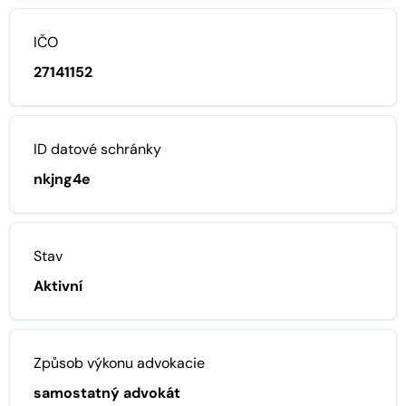
IČO
27141152
ID datové schránky
nkjng4e
Stav
Aktivní
Způsob výkonu advokacie
samostatný advokát