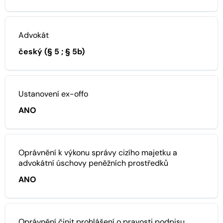
Advokát
český (§ 5 ; § 5b)
Ustanovení ex-offo
ANO
Oprávnění k výkonu správy cizího majetku a
advokátní úschovy peněžních prostředků
ANO
Oprávnění činit prohlášení o pravosti podpisu