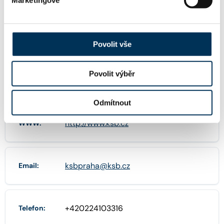
Marketingové
26739291
IČO:
Povolit vše
Povolit výběr
Jungmannova 745/24 , 11000 Praha
Adresa:
Odmítnout
http://www.ksb.cz
WWW:
ksbpraha@ksb.cz
Email:
+420224103316
Telefon: