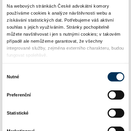
Stav:
Aktivní
Na webových stránkách České advokátní komory
používáme cookies k analýze návštěvnosti webu a
získávání statistických dat. Potřebujeme váš aktivní
souhlas s jejich využíváním. Stránky pochopitelně
KONTAKT
můžete navštěvovat i jen s nutnými cookies; v takovém
případě ale nemůžeme garantovat, že všechny
integrované služby, zejména externího charakteru, budou
http://www.ksb.cz
WWW:
fungovat spolehlivě.
Výběr
pdejl@ksb.cz
Email:
Nutné
souhlasu
Preferenční
FIRMA
Statistické
Kocián Šolc Balaštík, advokátní kancel
Název:
ář, s.r.o.