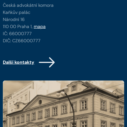
Česká advokátní komora
Kaňkův palác
Národní 16
110 00 Praha 1,
mapa
IČ: 66000777
DIČ: CZ66000777
Další kontakty