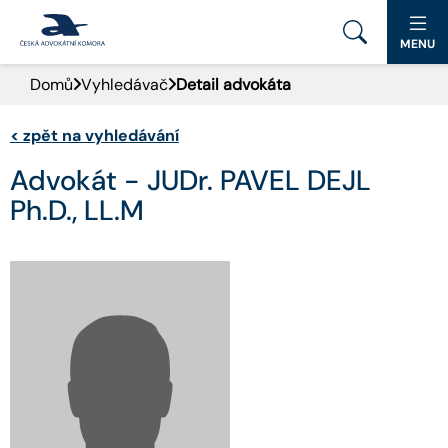
MENU
Domů
Vyhledávač
Detail advokáta
PORTÁL ČAK
<
zpět na vyhledávání
DOMŮ
Advokát - JUDr. PAVEL DEJL
AKTUALITY
Ph.D., LL.M
DOKUMENTY A FORMULÁŘE
PRO VEŘEJNOST
ADVOKÁTNÍ DENÍK
KONTAKT