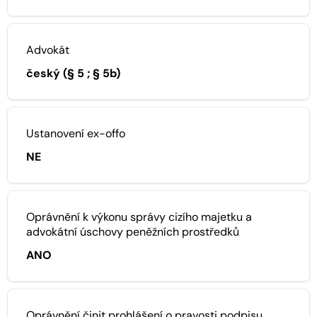
Advokát
český (§ 5 ; § 5b)
Ustanovení ex-offo
NE
Oprávnění k výkonu správy cizího majetku a
advokátní úschovy peněžních prostředků
ANO
Oprávnění činit prohlášení o pravosti podpisu