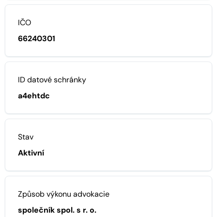
IČO
66240301
ID datové schránky
a4ehtdc
Stav
Aktivní
Způsob výkonu advokacie
společník spol. s r. o.