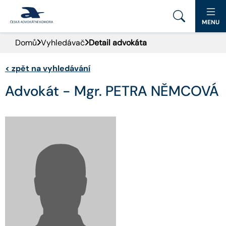
MENU
Domů
Vyhledávač
Detail advokáta
PORTÁL ČAK
<
zpět na vyhledávání
DOMŮ
Advokát - Mgr. PETRA NĚMCOVÁ
AKTUALITY
DOKUMENTY A FORMULÁŘE
PRO VEŘEJNOST
ADVOKÁTNÍ DENÍK
KONTAKT