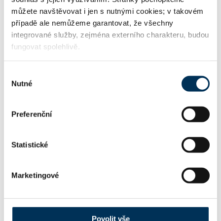
Mediátor
můžete navštěvovat i jen s nutnými cookies; v takovém
případě ale nemůžeme garantovat, že všechny
integrované služby, zejména externího charakteru, budou
fungovat spolehlivě.
KONTAKT
Výběr
Nutné
souhlasu
advokatka.nemcova@gmail.com
Email:
Preferenční
+420732960203
Telefon:
Statistické
Marketingové
FIRMA
Mgr. PETRA NĚMCOVÁ, advokátka
Název:
Povolit vše