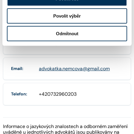
Povolit výběr
04608305
IČO:
Odmítnout
Svobody 2084, 54701 Náchod
Adresa:
advokatka.nemcova@gmail.com
Email:
+420732960203
Telefon:
Informace o jazykových znalostech a odborném zaměření
uváděné u jednotlivých advokátů jsou publikovány na