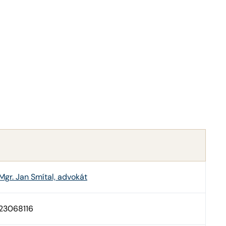
Mgr. Jan Smítal, advokát
23068116