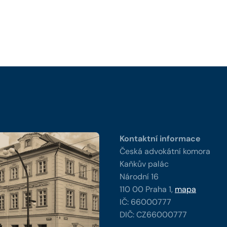
y
Kontaktní informace
Česká advokátní komora
Kaňkův palác
Národní 16
110 00 Praha 1,
mapa
IČ: 66000777
DIČ: CZ66000777