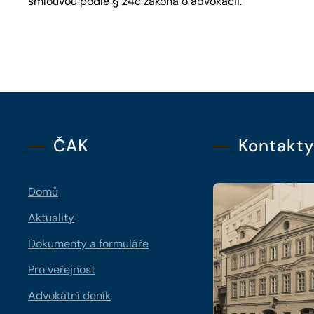
smlouvou podle § 24c zákona o advokacii.
ČAK
Kontakt
Domů
Aktuality
Dokumenty a formuláře
Pro veřejnost
Advokátní deník