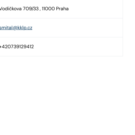
Vodičkova 709/33 , 11000 Praha
smital@kklp.cz
+420739129412