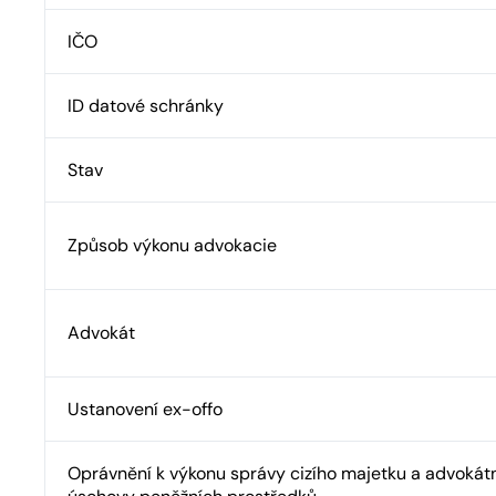
IČO
ID datové schránky
Stav
Způsob výkonu advokacie
Advokát
Ustanovení ex-offo
Oprávnění k výkonu správy cizího majetku a advokát