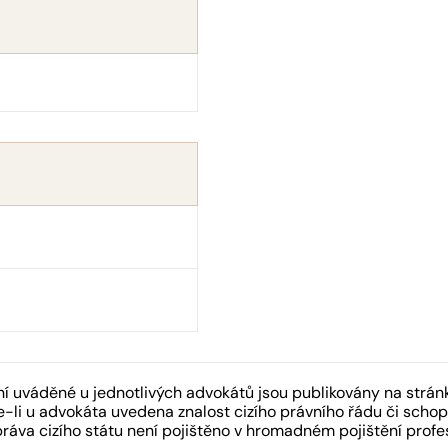
 uváděné u jednotlivých advokátů jsou publikovány na strán
-li u advokáta uvedena znalost cizího právního řádu či schopn
práva cizího státu není pojištěno v hromadném pojištění pro