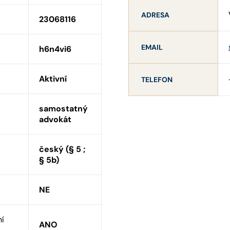
ADRESA
23068116
EMAIL
h6n4vi6
Aktivní
TELEFON
samostatný
advokát
český (§ 5 ;
§ 5b)
NE
ní
ANO