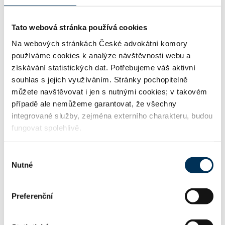
Tato webová stránka používá cookies
17 obchodní společnosti, družstva
Na webových stránkách České advokátní komory
používáme cookies k analýze návštěvnosti webu a
získávání statistických dat. Potřebujeme váš aktivní
souhlas s jejich využíváním. Stránky pochopitelně
KONTAKT
můžete navštěvovat i jen s nutnými cookies; v takovém
případě ale nemůžeme garantovat, že všechny
www.akhavelkova.eu
WWW:
integrované služby, zejména externího charakteru, budou
fungovat spolehlivě.
office@akhavelkova.eu
Email:
Výběr
Nutné
souhlasu
Preferenční
+420296785201
Telefon: