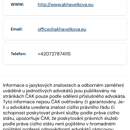
http://www.akhavelkova.eu
WWW:
office@akhavelkova.eu
Email:
+420727874115
Telefon:
Informace o jazykových znalostech a odborném zaměření
uváděné u jednotlivých advokátů jsou publikovány na
stránkách ČAK pouze podle sdělení příslušného advokáta.
Tyto informace nejsou ČAK ověřovány či garantovány. Je-
li u advokáta uvedena znalost cizího právního řádu či
schopnost poskytovat právní služby podle práva cizího
státu, upozorňuje ČAK, že poskytování právních služeb
podle práva cizího státu není pojištěno v hromadném
pojištění profesní odpovědnosti advokátů rámcovou