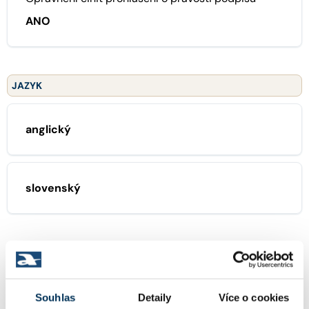
ANO
JAZYK
anglický
slovenský
ZAMĚŘENÍ
16 obchodní právo
Souhlas
Detaily
Více o cookies