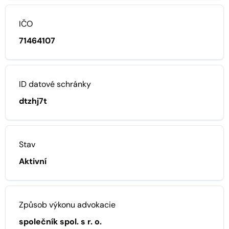
IČO
71464107
ID datové schránky
dtzhj7t
Stav
Aktivní
Způsob výkonu advokacie
společník spol. s r. o.