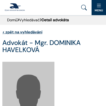
MENU
Domů
Vyhledávač
Detail advokáta
PORTÁL ČAK
<
zpět na vyhledávání
DOMŮ
Advokát - Mgr. DOMINIKA
AKTUALITY
HAVELKOVÁ
DOKUMENTY A FORMULÁŘE
PRO VEŘEJNOST
ADVOKÁTNÍ DENÍK
KONTAKT