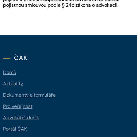
pojistnou smlouvou podle § 24c zákona o advokacii.
ČAK
Domů
Aktuality
Dokumenty a formuláře
Pro veřejnost
Advokátní deník
Portál ČAK