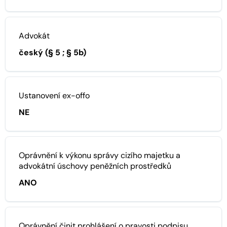
Advokát
český (§ 5 ; § 5b)
Ustanovení ex-offo
NE
Oprávnění k výkonu správy cizího majetku a
advokátní úschovy peněžních prostředků
ANO
Oprávnění činit prohlášení o pravosti podpisu