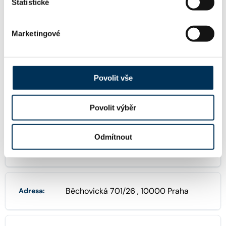
Statistické
+420296785211
Fax:
Marketingové
FIRMA
Povolit vše
Havelková & Partners, advokátní kanc
Název:
elář, s.r.o.
Povolit výběr
Odmítnout
24731544
IČO:
Běchovická 701/26 , 10000 Praha
Adresa: