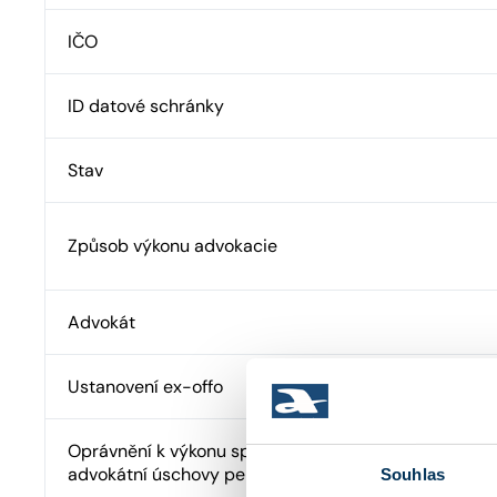
IČO
ID datové schránky
Stav
Způsob výkonu advokacie
Advokát
Ustanovení ex-offo
Oprávnění k výkonu správy cizího majetku a
advokátní úschovy peněžních prostředků
Souhlas