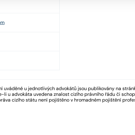
om
 uváděné u jednotlivých advokátů jsou publikovány na strán
-li u advokáta uvedena znalost cizího právního řádu či schopn
práva cizího státu není pojištěno v hromadném pojištění pro