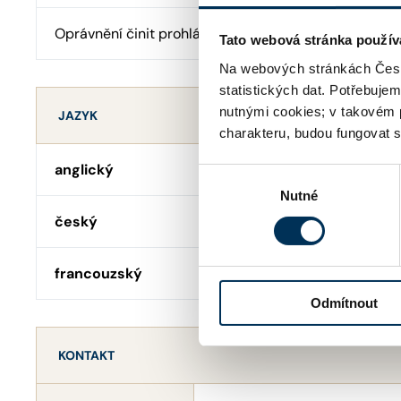
Oprávnění činit prohlášení o pravosti podpisu
Tato webová stránka použív
Na webových stránkách Česk
statistických dat. Potřebuje
nutnými cookies; v takovém 
JAZYK
charakteru, budou fungovat s
anglický
Výběr
Nutné
souhlasu
český
francouzský
Odmítnout
KONTAKT