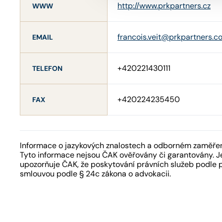
http://www.prkpartners.cz
WWW
francois.veit@prkpartners.c
EMAIL
+420221430111
TELEFON
+420224235450
FAX
Informace o jazykových znalostech a odborném zaměření
Tyto informace nejsou ČAK ověřovány či garantovány. Je
upozorňuje ČAK, že poskytování právních služeb podle 
smlouvou podle § 24c zákona o advokacii.