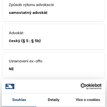
Způsob výkonu advokacie
samostatný advokát
Advokát
český (§ 5 ; § 5b)
Ustanovení ex-offo
NE
ZÁSTUPCE / NÁSTUPCE
Souhlas
Detaily
Více o cookies
14861 - Mgr. PETR ČECHLOVSKÝ