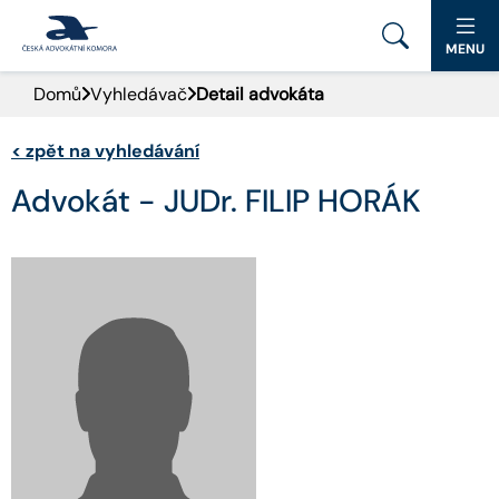
MENU
Domů
Vyhledávač
Detail advokáta
PORTÁL ČAK
<
zpět na vyhledávání
DOMŮ
Advokát - JUDr. FILIP HORÁK
AKTUALITY
DOKUMENTY A FORMULÁŘE
PRO VEŘEJNOST
ADVOKÁTNÍ DENÍK
KONTAKT