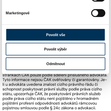
Marketingové
KONCIPIENTI
Mgr. KATEŘINA PRACHAŘOVÁ
Koncipient:
Povolit vše
Stav:
Přerušený
Povolit výběr
Odmítnout
Informace o jazykových znalostech a odborném zaměření
uváděné u jednotlivých advokátů jsou publikovány na
stránkách ČAK pouze podle sdělení příslušného advokáta.
Tyto informace nejsou ČAK ověřovány či garantovány. Je-
li u advokáta uvedena znalost cizího právního řádu či
schopnost poskytovat právní služby podle práva cizího
státu, upozorňuje ČAK, že poskytování právních služeb
podle práva cizího státu není pojištěno v hromadném
pojištění profesní odpovědnosti advokátů rámcovou
pojistnou smlouvou podle § 24c zákona o advokacii.