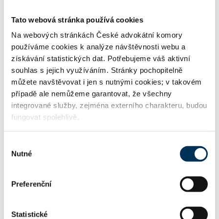
Tato webová stránka používá cookies
Na webových stránkách České advokátní komory
JAZYK
používáme cookies k analýze návštěvnosti webu a
získávání statistických dat. Potřebujeme váš aktivní
souhlas s jejich využíváním. Stránky pochopitelně
anglický
můžete navštěvovat i jen s nutnými cookies; v takovém
případě ale nemůžeme garantovat, že všechny
integrované služby, zejména externího charakteru, budou
francouzský
fungovat spolehlivě.
Výběr
Nutné
souhlasu
německý
Preferenční
ruský
Statistické