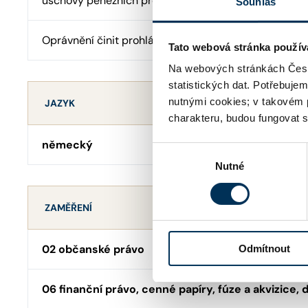
úschovy peněžních prostředků
Souhlas
Oprávnění činit prohlášení o pravosti podpisu
Tato webová stránka použív
Na webových stránkách Česk
statistických dat. Potřebuje
nutnými cookies; v takovém 
JAZYK
charakteru, budou fungovat s
německý
Výběr
Nutné
souhlasu
ZAMĚŘENÍ
02 občanské právo
Odmítnout
06 finanční právo, cenné papíry, fúze a akvizice, 