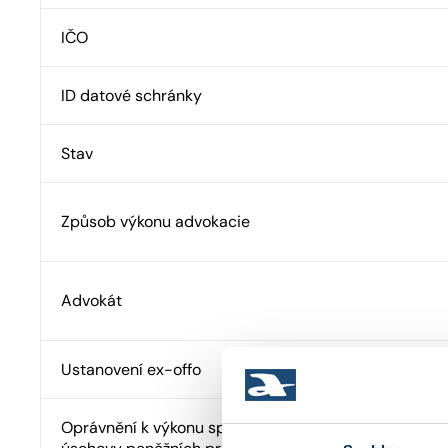
IČO
ID datové schránky
Stav
Způsob výkonu advokacie
Advokát
Ustanovení ex-offo
Oprávnění k výkonu správy cizího majetku a advokát