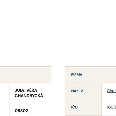
FIRMA
JUDr. VĚRA
Chan
NÁZEV
CHANDRYCKÁ
169
IČO
05802