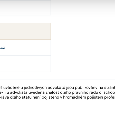
.cz
 uváděné u jednotlivých advokátů jsou publikovány na strán
-li u advokáta uvedena znalost cizího právního řádu či schopn
práva cizího státu není pojištěno v hromadném pojištění pro