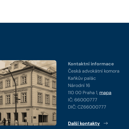
y
Kontaktní informace
Česká advokátní komora
Kaňkův palác
Národní 16
110 00 Praha 1,
mapa
IČ: 66000777
DIČ: CZ66000777
Další kontakty