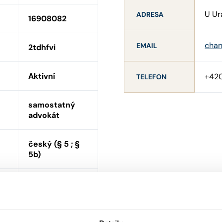
U Ur
ADRESA
16908082
chan
EMAIL
2tdhfvi
Aktivní
+420
TELEFON
samostatný
advokát
český (§ 5 ; §
5b)
NE
ní
ANO