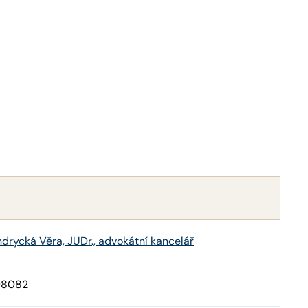
drycká Věra, JUDr., advokátní kancelář
08082