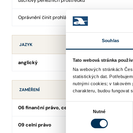
úschovy peněžních prostředků
Oprávnění činit prohlášení o pravosti podpisu
Souhlas
JAZYK
Tato webová stránka použív
anglický
Na webových stránkách Česk
statistických dat. Potřebuje
nutnými cookies; v takovém 
ZAMĚŘENÍ
charakteru, budou fungovat s
Výběr
06 finanční právo, cenné papíry, fúze a akvizice, 
Nutné
souhlasu
09 celní právo