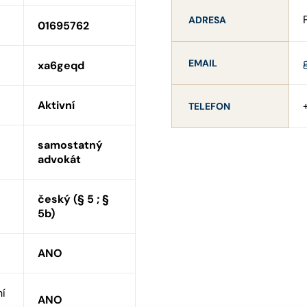
ADRESA
01695762
EMAIL
xa6geqd
Aktivní
TELEFON
samostatný
advokát
český (§ 5 ; §
5b)
ANO
ní
ANO