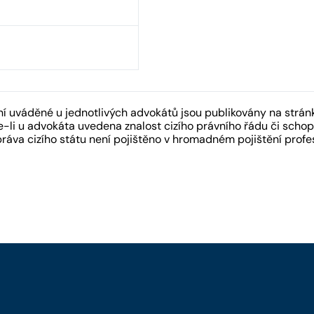
 uváděné u jednotlivých advokátů jsou publikovány na strán
-li u advokáta uvedena znalost cizího právního řádu či schopn
práva cizího státu není pojištěno v hromadném pojištění pro
y