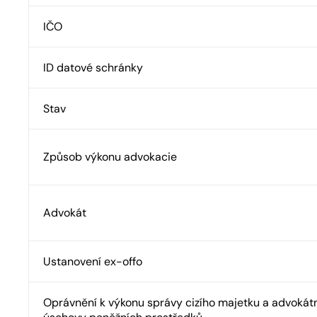
IČO
ID datové schránky
Stav
Způsob výkonu advokacie
Advokát
Ustanovení ex-offo
Oprávnění k výkonu správy cizího majetku a advokát