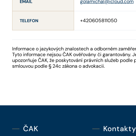
golamichal@icloud.com
EMAIL
+420605811050
TELEFON
Informace o jazykových znalostech a odborném zaměření
Tyto informace nejsou ČAK ověřovány či garantovány. Je
upozorňuje ČAK, že poskytování právních služeb podle 
smlouvou podle § 24c zákona o advokacii.
ČAK
Kontakt