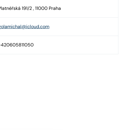
Platnéřská 191/2 , 11000 Praha
golamichal@icloud.com
+420605811050