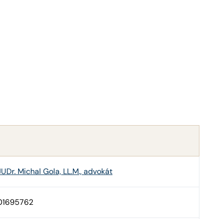
JUDr. Michal Gola, LL.M., advokát
01695762