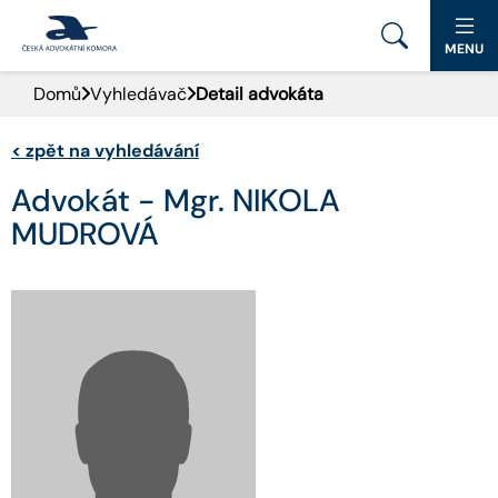
MENU
Domů
Vyhledávač
Detail advokáta
PORTÁL ČAK
<
zpět na vyhledávání
DOMŮ
Advokát - Mgr. NIKOLA
AKTUALITY
MUDROVÁ
DOKUMENTY A FORMULÁŘE
PRO VEŘEJNOST
ADVOKÁTNÍ DENÍK
KONTAKT