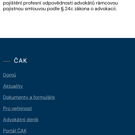
pojištění profesní odpovědnosti advokátů rámcovou
pojistnou smlouvou podle § 24c zákona o advokacii.
ČAK
Domů
Aktuality
Dokumenty a formuláře
Pro veřejnost
Advokátní deník
Portál ČAK