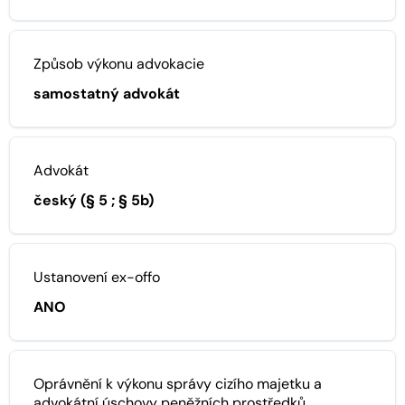
Způsob výkonu advokacie
samostatný advokát
Advokát
český (§ 5 ; § 5b)
Ustanovení ex-offo
ANO
Oprávnění k výkonu správy cizího majetku a
advokátní úschovy peněžních prostředků