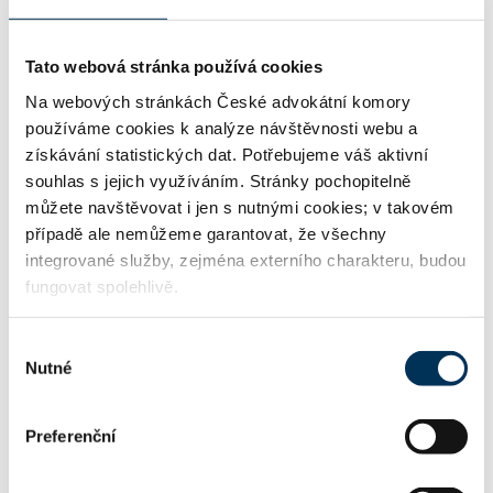
01 generální praxe
Tato webová stránka používá cookies
Na webových stránkách České advokátní komory
02 občanské právo
používáme cookies k analýze návštěvnosti webu a
získávání statistických dat. Potřebujeme váš aktivní
souhlas s jejich využíváním. Stránky pochopitelně
29 trestní právo
můžete navštěvovat i jen s nutnými cookies; v takovém
případě ale nemůžeme garantovat, že všechny
integrované služby, zejména externího charakteru, budou
fungovat spolehlivě.
33 rodinné právo, výchova, výživné
Výběr
Nutné
souhlasu
34 rozvody, společné jmění manželů
Preferenční
38 pracovní právo