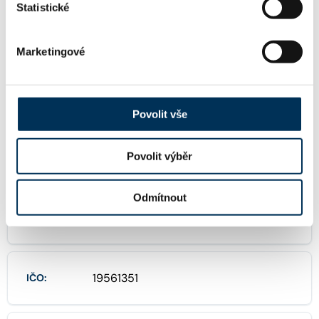
Statistické
Marketingové
TRVALE SPOLUPRACUJE S FIRMOU
3ADVOKÁTI s.r.o.
Povolit vše
Povolit výběr
FIRMA
Odmítnout
Mgr. Nikola Mudrová, advokátka
Název:
19561351
IČO: